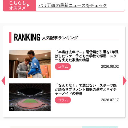
こちらも
パリ五輪の最新ニュースをチェック
▶︎
オススメ
RANKING
人気記事ランキング
じた違
「本当は去年で…」陽岱鋼が引退を1年延
す」永
ばしたワケ 子どもの学校で感動…スタ
ーを支えた家族の物語
.08.01
コラム
2026.08.02
経異常
「なんとなく」で選ばない スポーツ医
づいた
が語るサプリメント摂取の基本とネイチ
ャーメイドの特長
コラム
2026.07.17
.07.21
PR