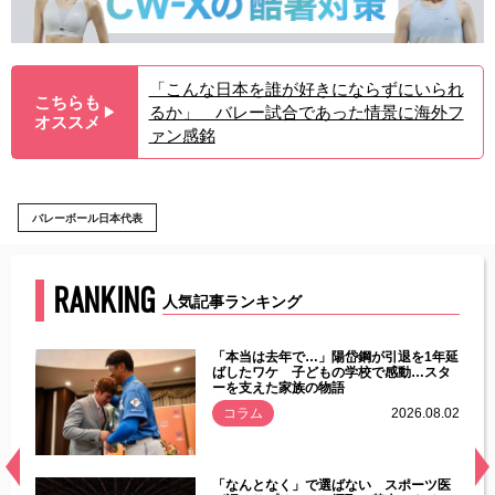
「こんな日本を誰が好きにならずにいられ
こちらも
るか」 バレー試合であった情景に海外フ
▶︎
オススメ
ァン感銘
バレーボール日本代表
RANKING
人気記事ランキング
じた違
「本当は去年で…」陽岱鋼が引退を1年延
す」永
ばしたワケ 子どもの学校で感動…スタ
ーを支えた家族の物語
.08.01
コラム
2026.08.02
経異常
「なんとなく」で選ばない スポーツ医