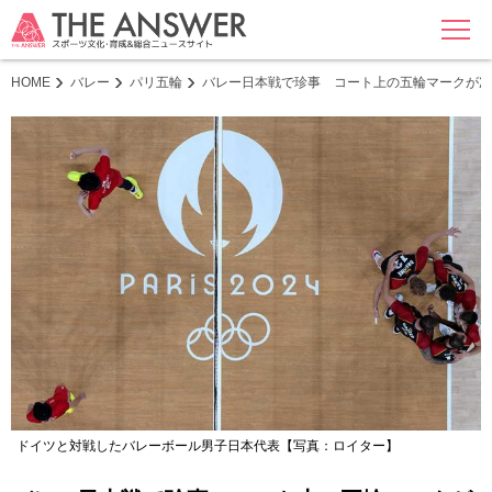
MENU
HOME
バレー
パリ五輪
バレー日本戦で珍事 コート上の五輪マークが次
ドイツと対戦したバレーボール男子日本代表【写真：ロイター】