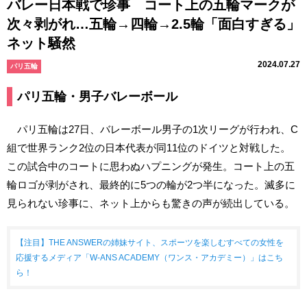
バレー日本戦で珍事 コート上の五輪マークが
次々剥がれ…五輪→四輪→2.5輪「面白すぎる」
ネット騒然
2024.07.27
パリ五輪
パリ五輪・男子バレーボール
パリ五輪は27日、バレーボール男子の1次リーグが行われ、C
組で世界ランク2位の日本代表が同11位のドイツと対戦した。
この試合中のコートに思わぬハプニングが発生。コート上の五
輪ロゴが剥がされ、最終的に5つの輪が2つ半になった。滅多に
見られない珍事に、ネット上からも驚きの声が続出している。
【注目】THE ANSWERの姉妹サイト、スポーツを楽しむすべての女性を
応援するメディア「W-ANS ACADEMY（ワンス・アカデミー）」はこち
ら！