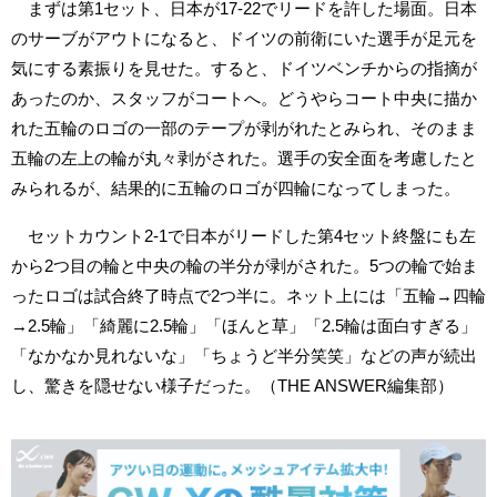
まずは第1セット、日本が17-22でリードを許した場面。日本
のサーブがアウトになると、ドイツの前衛にいた選手が足元を
気にする素振りを見せた。すると、ドイツベンチからの指摘が
あったのか、スタッフがコートへ。どうやらコート中央に描か
れた五輪のロゴの一部のテープが剥がれたとみられ、そのまま
五輪の左上の輪が丸々剥がされた。選手の安全面を考慮したと
みられるが、結果的に五輪のロゴが四輪になってしまった。
セットカウント2-1で日本がリードした第4セット終盤にも左
から2つ目の輪と中央の輪の半分が剥がされた。5つの輪で始ま
ったロゴは試合終了時点で2つ半に。ネット上には「五輪→四輪
→2.5輪」「綺麗に2.5輪」「ほんと草」「2.5輪は面白すぎる」
「なかなか見れないな」「ちょうど半分笑笑」などの声が続出
し、驚きを隠せない様子だった。（THE ANSWER編集部）