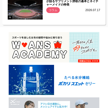
づいた
が語るサプリメント摂取の基本とネイチ
ャーメイドの特長
コラム
2026.07.17
.07.21
PR