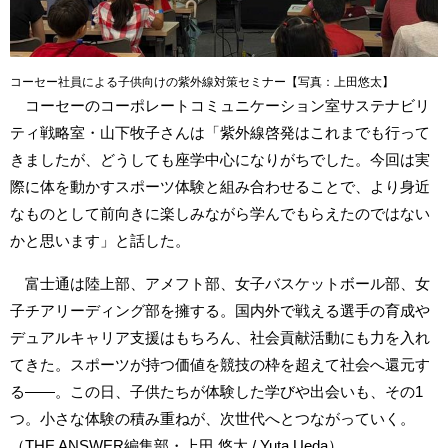
コーセー社員による子供向けの紫外線対策セミナー【写真：上田悠太】
コーセーのコーポレートコミュニケーション室サステナビリ
ティ戦略室・山下牧子さんは「紫外線啓発はこれまでも行って
きましたが、どうしても座学中心になりがちでした。今回は実
際に体を動かすスポーツ体験と組み合わせることで、より身近
なものとして前向きに楽しみながら学んでもらえたのではない
かと思います」と話した。
富士通は陸上部、アメフト部、女子バスケットボール部、女
子チアリーディング部を擁する。国内外で戦える選手の育成や
デュアルキャリア支援はもちろん、社会貢献活動にも力を入れ
てきた。スポーツが持つ価値を競技の枠を超えて社会へ還元す
る――。この日、子供たちが体験した学びや出会いも、その1
つ。小さな体験の積み重ねが、次世代へとつながっていく。
（THE ANSWER編集部・上田 悠太 / Yuta Ueda）