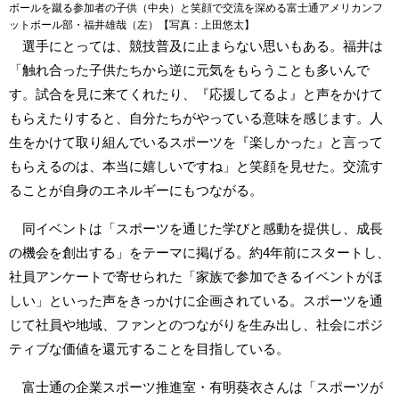
ボールを蹴る参加者の子供（中央）と笑顔で交流を深める富士通アメリカンフ
ットボール部・福井雄哉（左）【写真：上田悠太】
選手にとっては、競技普及に止まらない思いもある。福井は
「触れ合った子供たちから逆に元気をもらうことも多いんで
す。試合を見に来てくれたり、『応援してるよ』と声をかけて
もらえたりすると、自分たちがやっている意味を感じます。人
生をかけて取り組んでいるスポーツを『楽しかった』と言って
もらえるのは、本当に嬉しいですね」と笑顔を見せた。交流す
ることが自身のエネルギーにもつながる。
同イベントは「スポーツを通じた学びと感動を提供し、成長
の機会を創出する」をテーマに掲げる。約4年前にスタートし、
社員アンケートで寄せられた「家族で参加できるイベントがほ
しい」といった声をきっかけに企画されている。スポーツを通
じて社員や地域、ファンとのつながりを生み出し、社会にポジ
ティブな価値を還元することを目指している。
富士通の企業スポーツ推進室・有明葵衣さんは「スポーツが