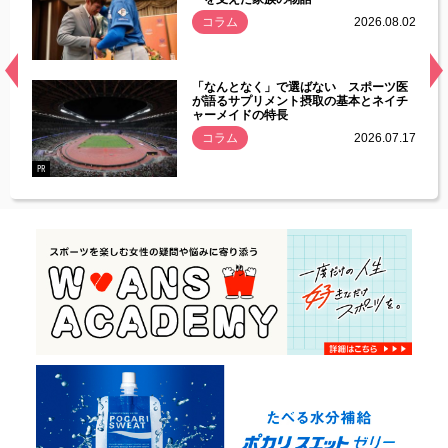
.08.01
コラム
2026.08.02
経異常
「なんとなく」で選ばない スポーツ医
づいた
が語るサプリメント摂取の基本とネイチ
ャーメイドの特長
コラム
2026.07.17
.07.21
PR