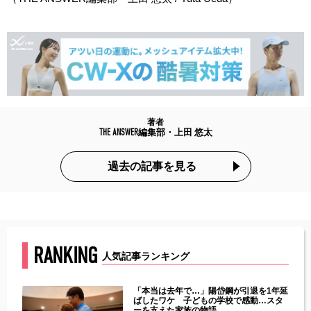
著者
THE ANSWER編集部・上田 悠太
過去の記事を見る
RANKING
人気記事ランキング
じた違
「本当は去年で…」陽岱鋼が引退を1年延
す」永
ばしたワケ 子どもの学校で感動…スタ
ーを支えた家族の物語