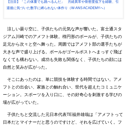
【注目】「この体重でも跳べるんだ」 月経異常や骨密度低下を経験、引
退後に気づいた数字に縛られない体作り（W-ANS ACADEMYへ）
涼しい曇り空に、子供たちの元気な声が響いた。富士通スタ
ジアム川崎でのアメフト体験。楕円形のボールが、子供たちの
足元から次々と空へ舞った。周囲ではアメフト部の選手たちが
大きな声で盛り上げる。ボールがゴールポストへまっすぐ飛ば
なくても構わない。成功も失敗も関係なく、子供たちの顔には
自然と笑みが広がった。
そこにあったのは、単に競技を体験する時間ではない。アメ
フトとの出会い、家族との触れ合い、世代を超えたコミュニケ
ーション。スポーツを入り口に、その好奇心を刺激する学びの
場が広がっていた。
子供たちと交流した元日本代表TE福井雄哉は「アメフトって
日本だとマイナーだと思うのですけど、それを広げていく。フ