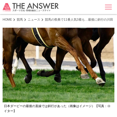
MENU
HOME
競馬
ニュース
競馬の祭典で11番人気3着も…最後に斜行の川田「
日本ダービーの最後の直線では斜行があった（画像はイメージ）【写真：ロ
イター】