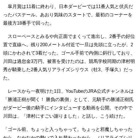
皐月賞は11着に終わり、日本ダービーでは11番人気と伏兵だ
ったバステール。あおり気味のスタートで、最初のコーナーを
最後方18番手で回った。
スローペースとみるや向正面でまくって進出し、2番手の好位
置で直線へ。残り200メートル付近で一旦は先頭に立ったが、2
頭にかわされて3着だった。ゴール手前で内側に斜行しており、
川田は過怠金3万円。被害を受けたのは、競馬学校同期の津村明
秀が騎乗した2番人気リアライズシリウス（牡3、手塚久）だっ
た。
レースから一夜明けた1日、YouTubeのJRA公式チャンネルは
「勝浦正樹が聞く！ 勝負の裏側」として、元騎手の勝浦正樹氏
がダービー後の騎手にインタビューする動画を公開。その中で
川田は、「津村にすごい謝りました」と話し、こう続けた。
「ゴール前、ちょっと入っちゃって。ちょっと邪魔しちゃった
から。なかなかの勢いで入れ替わったから、（リアライズシリ