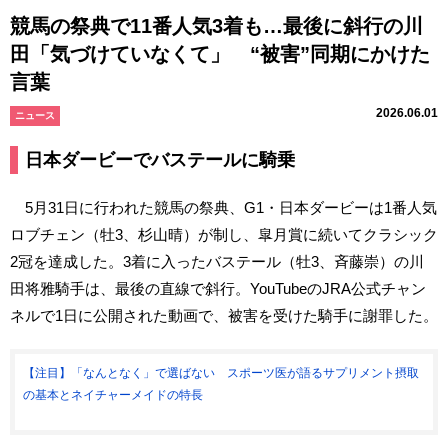
競馬の祭典で11番人気3着も…最後に斜行の川
田「気づけていなくて」 “被害”同期にかけた
言葉
2026.06.01
ニュース
日本ダービーでバステールに騎乗
5月31日に行われた競馬の祭典、G1・日本ダービーは1番人気
ロブチェン（牡3、杉山晴）が制し、皐月賞に続いてクラシック
2冠を達成した。3着に入ったバステール（牡3、斉藤崇）の川
田将雅騎手は、最後の直線で斜行。YouTubeのJRA公式チャン
ネルで1日に公開された動画で、被害を受けた騎手に謝罪した。
【注目】「なんとなく」で選ばない スポーツ医が語るサプリメント摂取
の基本とネイチャーメイドの特長