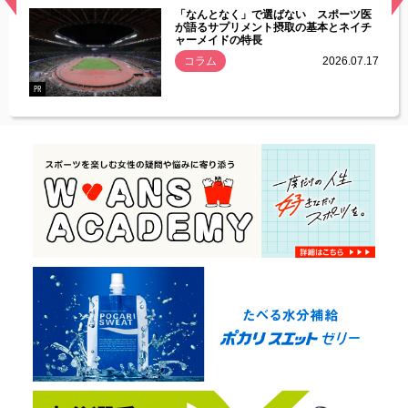
経異常
「なんとなく」で選ばない スポーツ医
づいた
が語るサプリメント摂取の基本とネイチ
ャーメイドの特長
コラム
2026.07.17
.07.21
PR