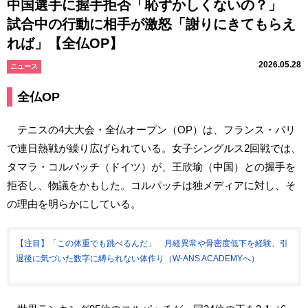
中国選手に握手拒否「恥ずかしくないの？」
試合中の行動に相手が激怒「謝りにきてもらえ
れば」【全仏OP】
2026.05.28
ニュース
全仏OP
テニスの4大大会・全仏オープン（OP）は、フランス・パリ
で連日熱戦が繰り広げられている。女子シングルス2回戦では、
タマラ・コルパッチ（ドイツ）が、王欣瑜（中国）との握手を
拒否し、物議をかもした。コルパッチは独メディアに対し、そ
の理由を明らかにしている。
【注目】「この体重でも跳べるんだ」 月経異常や骨密度低下を経験、引
退後に気づいた数字に縛られない体作り（W-ANS ACADEMYへ）