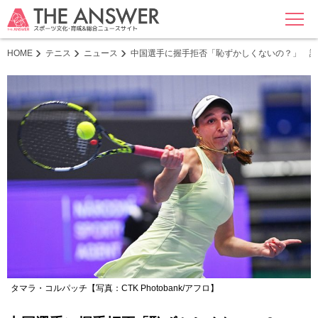
MENU
HOME
テニス
ニュース
中国選手に握手拒否「恥ずかしくないの？」 試
タマラ・コルパッチ【写真：CTK Photobank/アフロ】