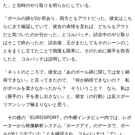
た」と当時のやり取りを明らかにしている。
「ボールの跡が2か所あり、両方ともアウトだった。彼女はこち
らにきて確認していて、彼女の表情を見れば、どちらもアウト
だと気づいたのが分かった」とコルパッチ。試合中のやり取り
はそこで終わったが、試合後、王がまたしてもそのシーンのこ
とをまくし立てたことで我慢も限界に。そのために握手を拒否
したと、コルパッチは説明している。
「ネットのところで、彼女は『あのボール跡に関しては全く納
得できない』と言ってきたので、『何が納得できないの？ 私
がボールを渡さなかったから？ そういうこと？ なら、私は
（握手の）手を差し出さない』と。彼女（の行動）は反スポー
ツマンシップ極まりないと思う」
その後の「EUROSPORT」の中継インタビュー内では、レポ
ーターから映像解析システム「ホークアイ」のデータで、ボー
ルが8ミリ出ていたことを確認され、コルパッチは「でしょ