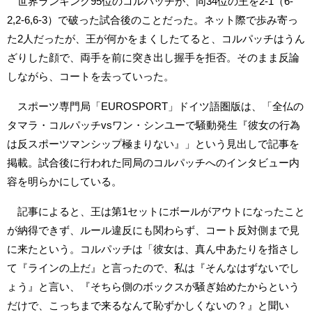
世界ランキング95位のコルパッチが、同34位の王を2-1（6-
2,2-6,6-3）で破った試合後のことだった。ネット際で歩み寄っ
た2人だったが、王が何かをまくしたてると、コルパッチはうん
ざりした顔で、両手を前に突き出し握手を拒否。そのまま反論
しながら、コートを去っていった。
スポーツ専門局「EUROSPORT」ドイツ語圏版は、「全仏の
タマラ・コルパッチvsワン・シンユーで騒動発生『彼女の行為
は反スポーツマンシップ極まりない』」という見出しで記事を
掲載。試合後に行われた同局のコルパッチへのインタビュー内
容を明らかにしている。
記事によると、王は第1セットにボールがアウトになったこと
が納得できず、ルール違反にも関わらず、コート反対側まで見
に来たという。コルパッチは「彼女は、真ん中あたりを指さし
て『ラインの上だ』と言ったので、私は『そんなはずないでし
ょう』と言い、『そちら側のボックスが騒ぎ始めたからという
だけで、こっちまで来るなんて恥ずかしくないの？』と聞い