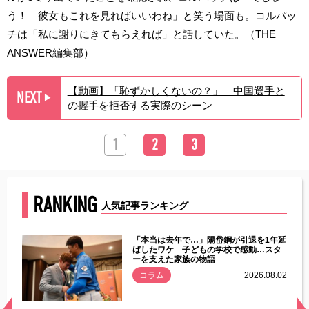
う！ 彼女もこれを見ればいいわね」と笑う場面も。コルパッ
チは「私に謝りにきてもらえれば」と話していた。（THE
ANSWER編集部）
【動画】「恥ずかしくないの？」 中国選手と
NEXT
▶︎
の握手を拒否する実際のシーン
1
2
3
RANKING
人気記事ランキング
じた違
「本当は去年で…」陽岱鋼が引退を1年延
す」永
ばしたワケ 子どもの学校で感動…スタ
ーを支えた家族の物語
.08.01
コラム
2026.08.02