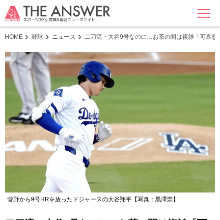
MENU
HOME
野球
ニュース
二刀流・大谷9号なのに…お茶の間は複雑「可哀想
菅野から9号HRを放ったドジャースの大谷翔平【写真：黒澤崇】