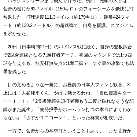
バックスクリーンまで飛んで行った。初回、先頭の大谷は、
菅野の投じた93.7マイル（150キロ）のフォーシームを豪快に打
ち返した。打球速度111.3マイル（約179キロ）、距離424フィ
ート（約129.2メートル）の超速弾で、自身を援護。スタジアム
を沸かせた。
20日（日本時間21日）のパドレス戦に続く、自身の登板試合
で2試合連続となる先頭打者アーチ。初回のマウンドでは1つ四
球を与えるも、無安打無失点の1奪三振で、すぐ裏の攻撃でも結
果を残した。
目の覚めるような一発に、お昼前の日本人ファンも歓喜。X
上には「大谷翔平くん、やはり魅せるわね」「自己援護キター
ーー！！！」「2登板連続先頭打者弾もう二度と破れなそうな記
録がまた誕生」「先発投手がホームラン打つの本当によくわか
らない」「さすがユニコーン！」といった称賛が相次いだ。
一方で、菅野からの本塁打ということもあり、「また菅野か