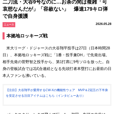
二刀流・大谷9号なのに…お茶の間は複雑「可
哀想なんだが」「容赦ない」 爆速179キロ弾
で自身援護
2026.05.28
ニュース
本拠地ロッキーズ戦
米大リーグ・ドジャースの大谷翔平投手は27日（日本時間28
日）、本拠地ロッキーズ戦に「1番・投手兼DH」で先発出場。
相手先発の菅野智之投手から、第1打席に9号ソロを放った。自
身の登板試合では2試合連続となる先頭打者本塁打にお昼前の日
本人ファンも沸いている。
【注目】大谷翔平が愛用するCW-Xの機能性ウェア MVP＆2冠王の下半身
を安定させる注目アイテムはこちら（インタビューあり）