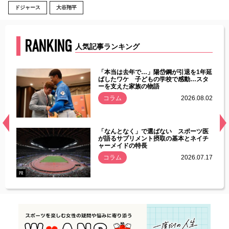
ドジャース
大谷翔平
RANKING
人気記事ランキング
じた違
「本当は去年で…」陽岱鋼が引退を1年延
す」永
ばしたワケ 子どもの学校で感動…スタ
ーを支えた家族の物語
.08.01
コラム
2026.08.02
経異常
「なんとなく」で選ばない スポーツ医
づいた
が語るサプリメント摂取の基本とネイチ
ャーメイドの特長
コラム
2026.07.17
.07.21
PR