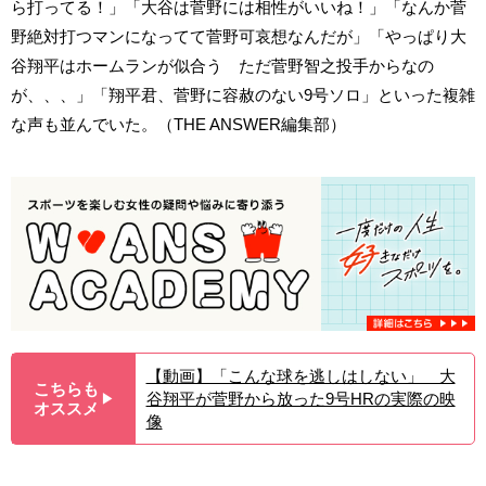
ら打ってる！」「大谷は菅野には相性がいいね！」「なんか菅
野絶対打つマンになってて菅野可哀想なんだが」「やっぱり大
谷翔平はホームランが似合う ただ菅野智之投手からなの
が、、、」「翔平君、菅野に容赦のない9号ソロ」といった複雑
な声も並んでいた。（THE ANSWER編集部）
【動画】「こんな球を逃しはしない」 大
こちらも
谷翔平が菅野から放った9号HRの実際の映
▶︎
オススメ
像