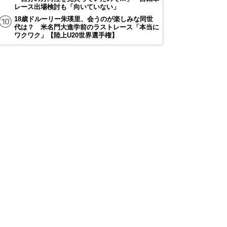
レース出場検討も「向いていない」
18歳ドルーリー朱瑛里、会うのが楽しみな同世
代は？ 米名門大進学前のラストレース「本当に
ワクワク」【陸上U20世界選手権】