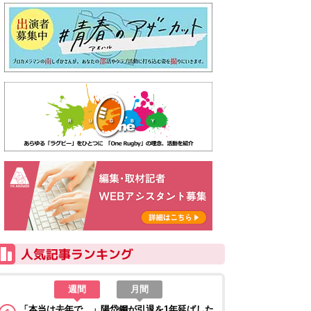
週間
月間
「本当は去年で…」陽岱鋼が引退を1年延ばした