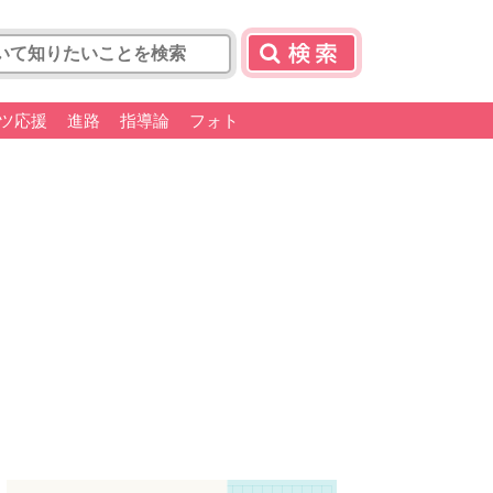
ツ応援
進路
指導論
フォト