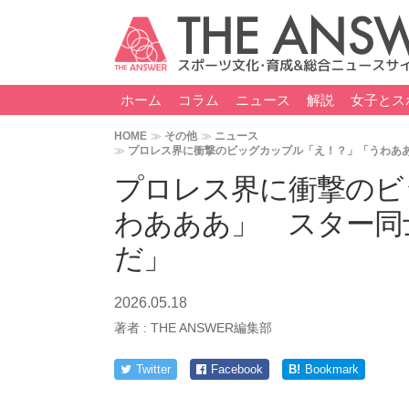
ホーム
コラム
ニュース
解説
女子とス
HOME
その他
ニュース
プロレス界に衝撃のビッグカップル「え！？」「うわあ
プロレス界に衝撃のビ
わあああ」 スター同
だ」
2026.05.18
著者 :
THE ANSWER編集部
Twitter
Facebook
B!
Bookmark