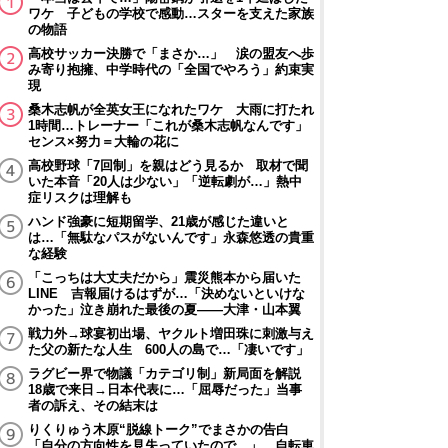
ワケ 子どもの学校で感動…スターを支えた家族
の物語
高校サッカー決勝で「まさか…」 涙の盟友へ歩
み寄り抱擁、中学時代の「全国でやろう」約束実
現
桑木志帆が全英女王になれたワケ 大雨に打たれ
1時間…トレーナー「これが桑木志帆なんです」
センス×努力＝大輪の花に
高校野球「7回制」を親はどう見るか 取材で聞
いた本音「20人は少ない」「逆転劇が…」熱中
症リスクは理解も
ハンド強豪に短期留学、21歳が感じた違いと
は…「無駄なパスがないんです」永森悠透の貴重
な経験
「こっちは大丈夫だから」震災熊本から届いた
LINE 吉報届けるはずが…「決めないといけな
かった」泣き崩れた最後の夏――大津・山本翼
戦力外→球宴初出場、ヤクルト増田珠に刺激与え
た父の新たな人生 600人の島で…「凄いです」
ラグビー界で物議「カテゴリ制」新局面を解説
18歳で来日→日本代表に…「屈辱だった」当事
者の訴え、その結末は
りくりゅう木原“脱線トーク”でまさかの告白
「自分の方向性を見失っていたので…」 自転車