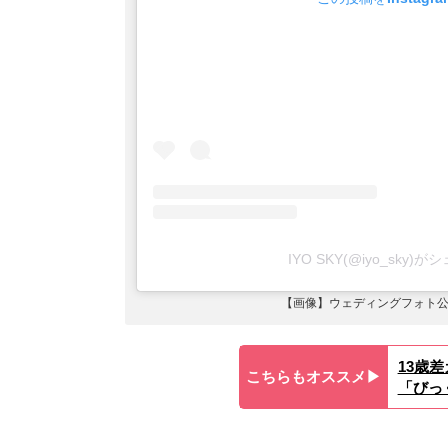
IYO SKY(@iyo_sky
【画像】ウェディングフォト公
13歳
こちらもオススメ▶︎
「びっ