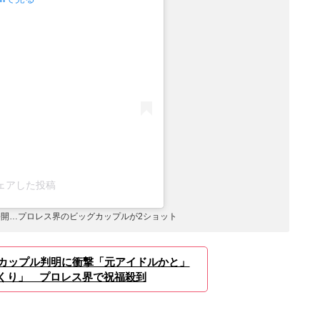
)がシェアした投稿
開…プロレス界のビッグカップルが2ショット
差カップル判明に衝撃「元アイドルかと」
くり」 プロレス界で祝福殺到