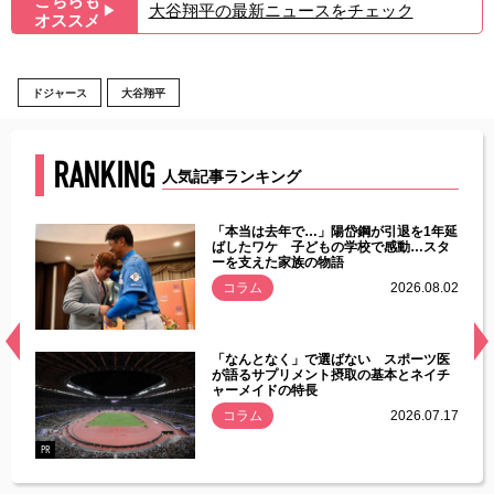
こちらも
大谷翔平の最新ニュースをチェック
▶︎
オススメ
ドジャース
大谷翔平
RANKING
人気記事ランキング
じた違
「本当は去年で…」陽岱鋼が引退を1年延
す」永
ばしたワケ 子どもの学校で感動…スタ
ーを支えた家族の物語
.08.01
コラム
2026.08.02
経異常
「なんとなく」で選ばない スポーツ医
づいた
が語るサプリメント摂取の基本とネイチ
ャーメイドの特長
コラム
2026.07.17
.07.21
PR