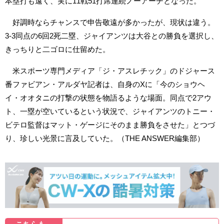
本塁打も遠く、実に11戦51打席連続ノーアーチとなった。
好調時ならチャンスで申告敬遠が多かったが、現状は違う。
3-3同点の6回2死二塁、ジャイアンツは大谷との勝負を選択し、
きっちりと二ゴロに仕留めた。
米スポーツ専門メディア「ジ・アスレチック」のドジャース
番ファビアン・アルダヤ記者は、自身のXに「今のショウヘ
イ・オオタニの打撃の状態を物語るような場面。同点で2アウ
ト、一塁が空いているという状況で、ジャイアンツのトニー・
ビテロ監督はマット・ゲージにそのまま勝負をさせた」とつづ
り、珍しい光景に言及していた。（THE ANSWER編集部）