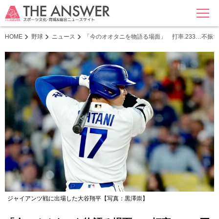
MENU
HOME
野球
ニュース
「今のオオタニを物語る場面」 打率.233…不振
ジャイアンツ戦に出場した大谷翔平【写真：黒澤崇】