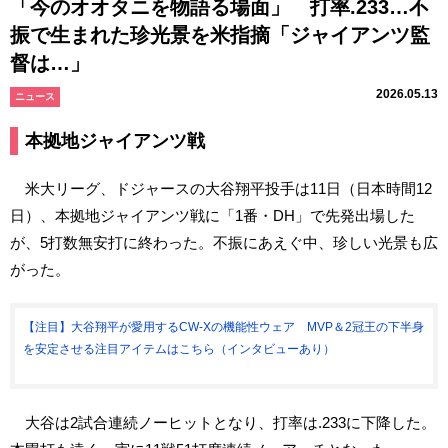
「今のオオタニを物語る場面」 打率.233…不
振で生まれた珍光景を米指摘「ジャイアンツ監
督は…」
2026.05.13
ニュース
本拠地ジャイアンツ戦
米大リーグ、ドジャースの大谷翔平投手は11日（日本時間12
日）、本拠地ジャイアンツ戦に「1番・DH」で先発出場した
が、5打数無安打に終わった。不振にあえぐ中、珍しい光景も広
がった。
【注目】大谷翔平が愛用するCW-Xの機能性ウェア MVP＆2冠王の下半身
を安定させる注目アイテムはこちら（インタビューあり）
大谷は2試合連続ノーヒットとなり、打率は.233に下降した。