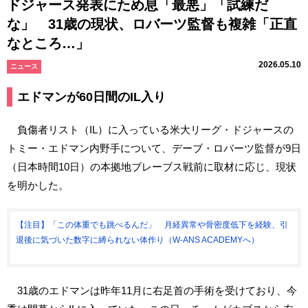
ドジャース発表にため息「最悪」「試練だ
な」 31歳の現状、ロバーツ監督も複雑「正直
なところ…」
2026.05.10
ニュース
エドマンが60日間のIL入り
負傷者リスト（IL）に入っている米大リーグ・ドジャースの
トミー・エドマン内野手について、デーブ・ロバーツ監督が9日
（日本時間10日）の本拠地ブレーブス戦前に取材に応じ、現状
を明かした。
【注目】「この体重でも跳べるんだ」 月経異常や骨密度低下を経験、引
退後に気づいた数字に縛られない体作り（W-ANS ACADEMYへ）
31歳のエドマンは昨年11月に右足首の手術を受けており、今