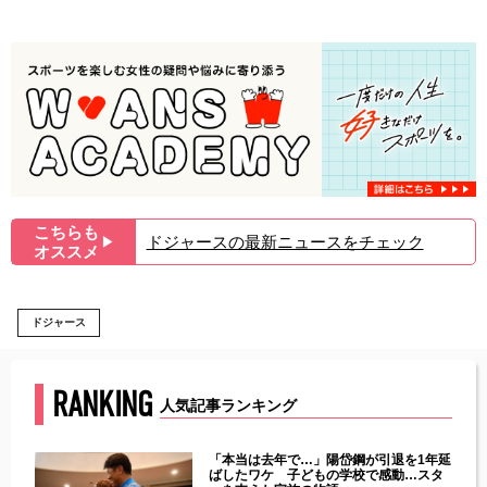
こちらも
ドジャースの最新ニュースをチェック
▶︎
オススメ
ドジャース
RANKING
人気記事ランキング
じた違
「本当は去年で…」陽岱鋼が引退を1年延
す」永
ばしたワケ 子どもの学校で感動…スタ