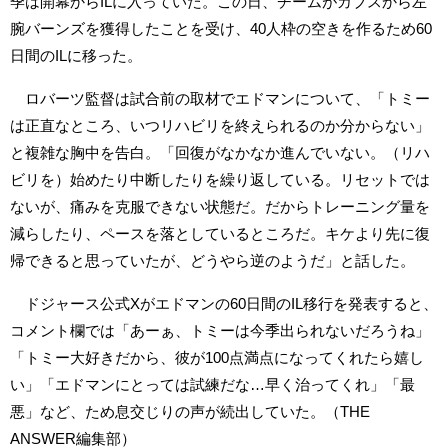
季は開幕からILに入っていた。この日、チームがカブスから左
腕バーンズを獲得したことを受け、40人枠の空きを作るため60
日間のILに移った。
ロバーツ監督は試合前の取材でエドマンについて、「トミー
は正直なところ、いつリハビリを終えられるのか分からない」
と複雑な胸中を告白。「回復がなかなか進んでいない。（リハ
ビリを）始めたり中断したりを繰り返している。リセットでは
ないが、痛みを克服できない状態だ。だからトレーニング量を
減らしたり、ペースを落としているところだ。キケより先に復
帰できると思っていたが、どうやら逆のようだ」と話した。
ドジャース公式Xがエドマンの60日間のIL移行を発表すると、
コメント欄では「あーぁ、トミーは今季出られないだろうね」
「トミー大好きだから、彼が100点満点になってくれたら嬉し
い」「エドマンにとっては試練だな…早く治ってくれ」「最
悪」など、ため息交じりの声が続出していた。（THE
ANSWER編集部）