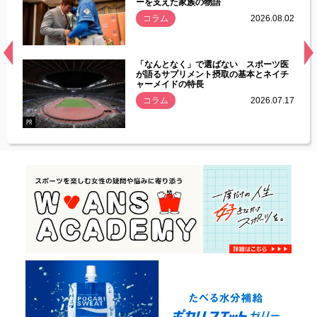
ーを支えた家族の物語
.08.01
コラム
2026.08.02
経異常
「なんとなく」で選ばない スポーツ医
づいた
が語るサプリメント摂取の基本とネイチ
ャーメイドの特長
コラム
2026.07.17
.07.21
PR