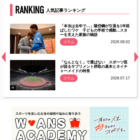
RANKING
人気記事ランキング
じた違
「本当は去年で…」陽岱鋼が引退を1年延
す」永
ばしたワケ 子どもの学校で感動…スタ
ーを支えた家族の物語
.08.01
コラム
2026.08.02
経異常
「なんとなく」で選ばない スポーツ医
づいた
が語るサプリメント摂取の基本とネイチ
ャーメイドの特長
コラム
2026.07.17
.07.21
PR