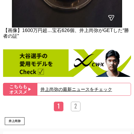
【画像】1600万円超…宝石626個、井上尚弥がGETした“勝
者の証”
こちらも
井上尚弥の最新ニュースをチェック
▶︎
オススメ
1
2
井上尚弥