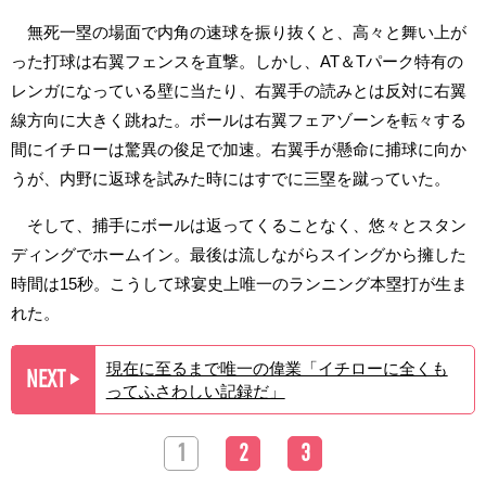
無死一塁の場面で内角の速球を振り抜くと、高々と舞い上が
った打球は右翼フェンスを直撃。しかし、AT＆Tパーク特有の
レンガになっている壁に当たり、右翼手の読みとは反対に右翼
線方向に大きく跳ねた。ボールは右翼フェアゾーンを転々する
間にイチローは驚異の俊足で加速。右翼手が懸命に捕球に向か
うが、内野に返球を試みた時にはすでに三塁を蹴っていた。
そして、捕手にボールは返ってくることなく、悠々とスタン
ディングでホームイン。最後は流しながらスイングから擁した
時間は15秒。こうして球宴史上唯一のランニング本塁打が生ま
れた。
現在に至るまで唯一の偉業「イチローに全くも
NEXT
▶︎
ってふさわしい記録だ」
1
2
3