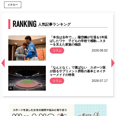
イチロー
RANKING
人気記事ランキング
じた違
「本当は去年で…」陽岱鋼が引退を1年延
す」永
ばしたワケ 子どもの学校で感動…スタ
ーを支えた家族の物語
.08.01
コラム
2026.08.02
経異常
「なんとなく」で選ばない スポーツ医
づいた
が語るサプリメント摂取の基本とネイチ
ャーメイドの特長
コラム
2026.07.17
.07.21
PR