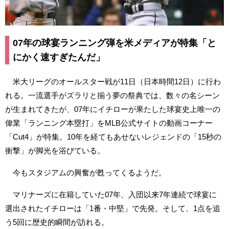
07年の球宴ランニング弾を米メディアが特集「と
にかく速すぎたんだ」
米大リーグのオールスター戦が11日（日本時間12日）に行わ
れる。一流選手がズラリと揃う夢の祭典では、数々の名シーン
が生まれてきたが、07年にイチローが果たした球宴史上唯一の
偉業「ランニング本塁打」をMLB公式サイトの動画コーナー
「Cut4」が特集。10年を経てもあせないレジェンドの「15秒の
衝撃」が脚光を浴びている。
今もスタジアムの興奮が甦ってくるようだ。
マリナーズに在籍していた07年、入団以来7年連続で球宴に
選出されたイチローは「1番・中堅」で先発。そして、1点を追
う5回に歴史的瞬間が訪れる。