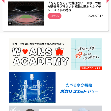
経異常
「なんとなく」で選ばない スポーツ医
づいた
が語るサプリメント摂取の基本とネイチ
ャーメイドの特長
コラム
2026.07.17
.07.21
PR