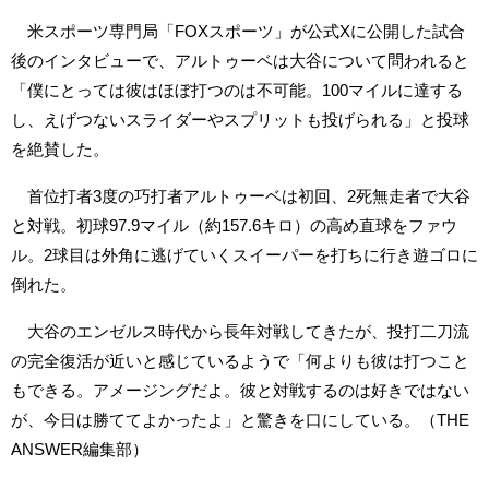
米スポーツ専門局「FOXスポーツ」が公式Xに公開した試合
後のインタビューで、アルトゥーベは大谷について問われると
「僕にとっては彼はほぼ打つのは不可能。100マイルに達する
し、えげつないスライダーやスプリットも投げられる」と投球
を絶賛した。
首位打者3度の巧打者アルトゥーベは初回、2死無走者で大谷
と対戦。初球97.9マイル（約157.6キロ）の高め直球をファウ
ル。2球目は外角に逃げていくスイーパーを打ちに行き遊ゴロに
倒れた。
大谷のエンゼルス時代から長年対戦してきたが、投打二刀流
の完全復活が近いと感じているようで「何よりも彼は打つこと
もできる。アメージングだよ。彼と対戦するのは好きではない
が、今日は勝ててよかったよ」と驚きを口にしている。（THE
ANSWER編集部）