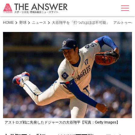
MENU
HOME
野球
ニュース
大谷翔平を「打つのはほぼ不可能」 アルトゥーベ
アストロズ戦に先発したドジャースの大谷翔平【写真：Getty Images】