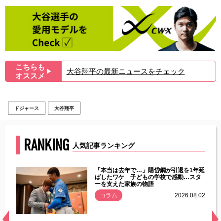
こちらも
大谷翔平の最新ニュースをチェック
▶︎
オススメ
ドジャース
大谷翔平
RANKING
人気記事ランキング
じた違
「本当は去年で…」陽岱鋼が引退を1年延
す」永
ばしたワケ 子どもの学校で感動…スタ
ーを支えた家族の物語
.08.01
コラム
2026.08.02