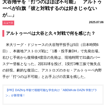
大谷翔平を「打つのはほぼ不可能」 アルトゥ
ーベが白旗「彼と対戦するのは好きじゃない
が…」
2025.07.06
ニュース
アルトゥーベは大谷と久々対戦で何を感じた？
米大リーグ・ドジャースの大谷翔平投手は5日（日本時間6
日）、本拠地アストロズ戦に「1番・投手兼DH」で先発出場。
右ひじ手術から復帰後4度目の先発は、現地時間で31歳のバー
スデー登板となった。2回31球を投げ、1安打3奪三振で無失点
の好投。劇的な復活に、アストロズのホセ・アルトゥーベ内野
手が「打つのは不可能」とお手上げの言葉を残した。
【PR】DAZNを半額で視聴可能な学生向け「ABEMA de DAZN 学割プラ
ン」が新登場！