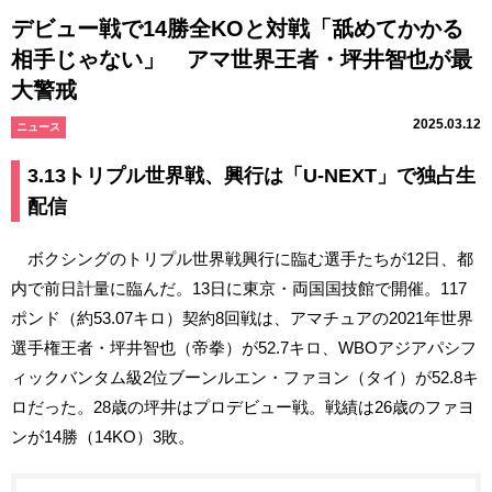
デビュー戦で14勝全KOと対戦「舐めてかかる
相手じゃない」 アマ世界王者・坪井智也が最
大警戒
2025.03.12
ニュース
3.13トリプル世界戦、興行は「U-NEXT」で独占生
配信
ボクシングのトリプル世界戦興行に臨む選手たちが12日、都
内で前日計量に臨んだ。13日に東京・両国国技館で開催。117
ポンド（約53.07キロ）契約8回戦は、アマチュアの2021年世界
選手権王者・坪井智也（帝拳）が52.7キロ、WBOアジアパシフ
ィックバンタム級2位ブーンルエン・ファヨン（タイ）が52.8キ
ロだった。28歳の坪井はプロデビュー戦。戦績は26歳のファヨ
ンが14勝（14KO）3敗。