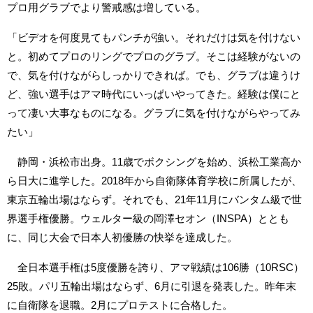
プロ用グラブでより警戒感は増している。
「ビデオを何度見てもパンチが強い。それだけは気を付けない
と。初めてプロのリングでプロのグラブ。そこは経験がないの
で、気を付けながらしっかりできれば。でも、グラブは違うけ
ど、強い選手はアマ時代にいっぱいやってきた。経験は僕にと
って凄い大事なものになる。グラブに気を付けながらやってみ
たい」
静岡・浜松市出身。11歳でボクシングを始め、浜松工業高か
ら日大に進学した。2018年から自衛隊体育学校に所属したが、
東京五輪出場はならず。それでも、21年11月にバンタム級で世
界選手権優勝。ウェルター級の岡澤セオン（INSPA）ととも
に、同じ大会で日本人初優勝の快挙を達成した。
全日本選手権は5度優勝を誇り、アマ戦績は106勝（10RSC）
25敗。パリ五輪出場はならず、6月に引退を発表した。昨年末
に自衛隊を退職。2月にプロテストに合格した。