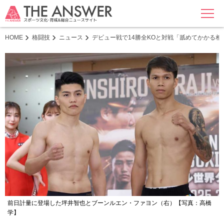
MENU
HOME
格闘技
ニュース
デビュー戦で14勝全KOと対戦「舐めてかかる
前日計量に登場した坪井智也とブーンルエン・ファヨン（右）【写真：高橋
学】