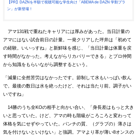
【PR】DAZNを半額で視聴可能な学生向け「ABEMA de DAZN 学割プラ
ン」が新登場！
アマ131戦で重ねたキャリアには厚みがあった。当日計量の
アマにはない試合前日の計量。一発クリアした坪井は「初めて
の経験。いいっすね」と新鮮味を感じ、「当日計量は体重を戻
す時間がなかった。考えながらリカバリーできる」とプロ仲間
から知識をもらいながら調整するという。
「減量に全然苦労はなかったです。節制して水もいっぱい飲ん
で。最後の数日は水を絶ったけど、それは当たり前。調子がい
いですね」
14勝のうち全KOの相手と向かい合い、「身長差はもっと大き
いと思っていた。けど、アマの時も階級がころころと変わって
体格を気にせずやっていた。パンチの質、（グラブの）薄さは
気を付けないといけない」と強調。アマより革が薄い8オンスの