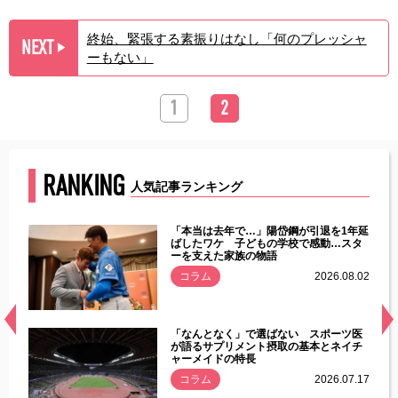
終始、緊張する素振りはなし「何のプレッシャ
NEXT
▶︎
ーもない」
1
2
RANKING
人気記事ランキング
じた違
「本当は去年で…」陽岱鋼が引退を1年延
す」永
ばしたワケ 子どもの学校で感動…スタ
ーを支えた家族の物語
.08.01
コラム
2026.08.02
経異常
「なんとなく」で選ばない スポーツ医
づいた
が語るサプリメント摂取の基本とネイチ
ャーメイドの特長
コラム
2026.07.17
.07.21