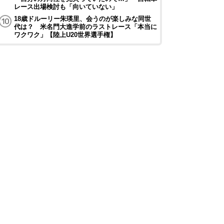
レース出場検討も「向いていない」
18歳ドルーリー朱瑛里、会うのが楽しみな同世
代は？ 米名門大進学前のラストレース「本当に
ワクワク」【陸上U20世界選手権】