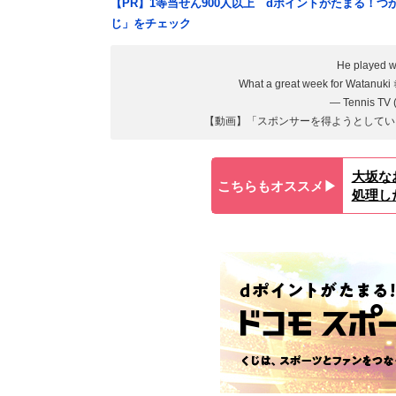
【PR】1等当せん900人以上 dポイントがたまる！
じ」をチェック
He played wi
What a great week for Watanuki 
— Tennis TV
【動画】「スポンサーを得ようとしてい
大坂な
こちらもオススメ▶︎
処理し