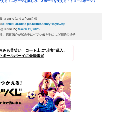
つかえる！スポーツを楽しみ、スポーツを支える「ドコモスポーツく
th a smile (and a Pepsi) 😄
👏
#TennisParadise
pic.twitter.com/yf1SyIKJqb
 (@TennisTV)
March 11, 2025
る」綿貫陽介が試合中にペプシ缶を手にした実際の様子
おみも苦笑い コート上に“珍客”乱入、
たボールボーイに会場喝采