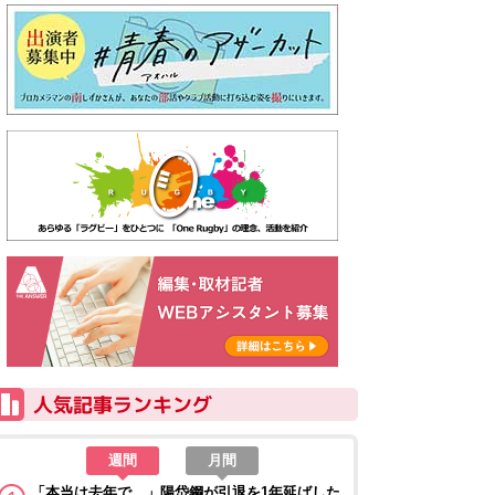
週間
月間
「本当は去年で…」陽岱鋼が引退を1年延ばした