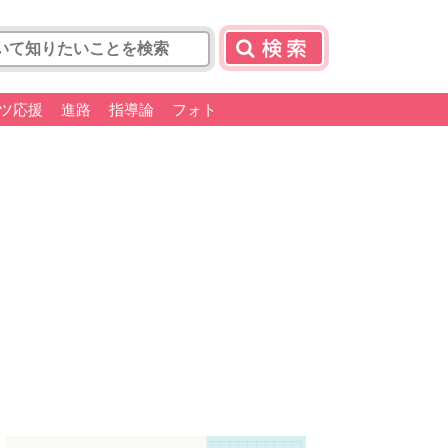
ツ応援
進路
指導論
フォト