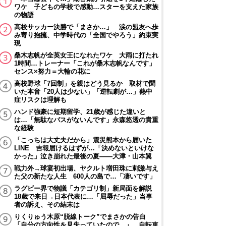
ワケ 子どもの学校で感動…スターを支えた家族
の物語
高校サッカー決勝で「まさか…」 涙の盟友へ歩
み寄り抱擁、中学時代の「全国でやろう」約束実
現
桑木志帆が全英女王になれたワケ 大雨に打たれ
1時間…トレーナー「これが桑木志帆なんです」
センス×努力＝大輪の花に
高校野球「7回制」を親はどう見るか 取材で聞
いた本音「20人は少ない」「逆転劇が…」熱中
症リスクは理解も
ハンド強豪に短期留学、21歳が感じた違いと
は…「無駄なパスがないんです」永森悠透の貴重
な経験
「こっちは大丈夫だから」震災熊本から届いた
LINE 吉報届けるはずが…「決めないといけな
かった」泣き崩れた最後の夏――大津・山本翼
戦力外→球宴初出場、ヤクルト増田珠に刺激与え
た父の新たな人生 600人の島で…「凄いです」
ラグビー界で物議「カテゴリ制」新局面を解説
18歳で来日→日本代表に…「屈辱だった」当事
者の訴え、その結末は
りくりゅう木原“脱線トーク”でまさかの告白
「自分の方向性を見失っていたので…」 自転車