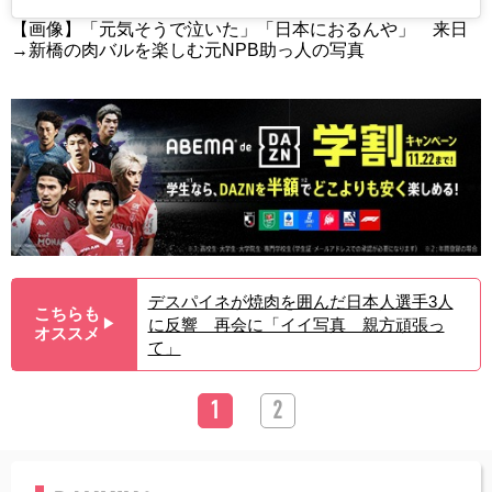
【画像】「元気そうで泣いた」「日本におるんや」 来日
→新橋の肉バルを楽しむ元NPB助っ人の写真
デスパイネが焼肉を囲んだ日本人選手3人
こちらも
に反響 再会に「イイ写真 親方頑張っ
▶︎
オススメ
て」
1
2