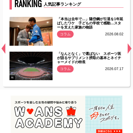
RANKING
人気記事ランキング
じた違
「本当は去年で…」陽岱鋼が引退を1年延
す」永
ばしたワケ 子どもの学校で感動…スタ
ーを支えた家族の物語
.08.01
コラム
2026.08.02
経異常
「なんとなく」で選ばない スポーツ医
づいた
が語るサプリメント摂取の基本とネイチ
ャーメイドの特長
コラム
2026.07.17
.07.21
PR