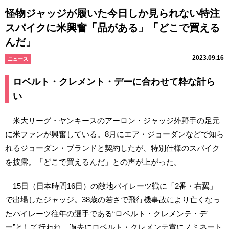
怪物ジャッジが履いた今日しか見られない特注
スパイクに米興奮「品がある」「どこで買える
んだ」
2023.09.16
ニュース
ロベルト・クレメント・デーに合わせて粋な計ら
い
米大リーグ・ヤンキースのアーロン・ジャッジ外野手の足元
に米ファンが興奮している。8月にエア・ジョーダンなどで知ら
れるジョーダン・ブランドと契約したが、特別仕様のスパイク
を披露。「どこで買えるんだ」との声が上がった。
15日（日本時間16日）の敵地パイレーツ戦に「2番・右翼」
で出場したジャッジ。38歳の若さで飛行機事故により亡くなっ
たパイレーツ往年の選手である“ロベルト・クレメンテ・デ
ー”として行われ、過去にロベルト・クレメンテ賞にノミネート