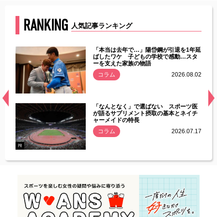
RANKING
人気記事ランキング
じた違
「本当は去年で…」陽岱鋼が引退を1年延
す」永
ばしたワケ 子どもの学校で感動…スタ
ーを支えた家族の物語
.08.01
コラム
2026.08.02
経異常
「なんとなく」で選ばない スポーツ医
づいた
が語るサプリメント摂取の基本とネイチ
ャーメイドの特長
コラム
2026.07.17
.07.21
PR