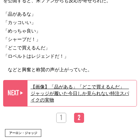
を公開すると、米ファンからも反応が寄せられた。
「品があるな」
「カッコいい」
「めっちゃ良い」
「シャープだ！」
「どこで買えるんだ」
「ロベルトはレジェンドだ！」
などと興奮と称賛の声が上がっていた。
【画像】「品がある」「どこで買えるんだ」
NEXT
ジャッジが履いた今日しか見られない特注スパ
▶︎
イクの実物
1
2
アーロン・ジャッジ