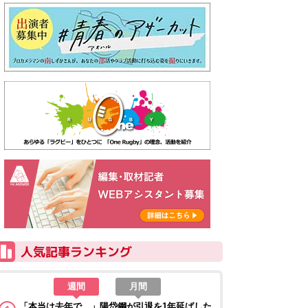
週間
月間
「本当は去年で…」陽岱鋼が引退を1年延ばした