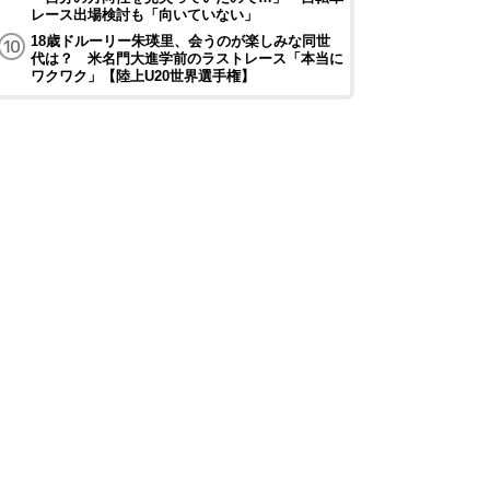
レース出場検討も「向いていない」
18歳ドルーリー朱瑛里、会うのが楽しみな同世
代は？ 米名門大進学前のラストレース「本当に
ワクワク」【陸上U20世界選手権】