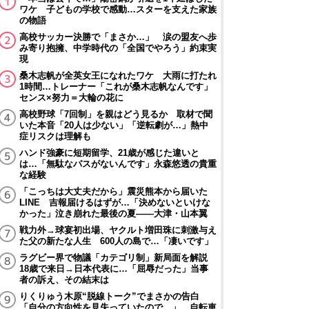
ワケ 子どもの学校で感動…スターを支えた家族
の物語
高校サッカー決勝で「まさか…」 涙の盟友へ歩
み寄り抱擁、中学時代の「全国でやろう」約束実
現
桑木志帆が全英女王になれたワケ 大雨に打たれ
1時間…トレーナー「これが桑木志帆なんです」
センス×努力＝大輪の花に
高校野球「7回制」を親はどう見るか 取材で聞
いた本音「20人は少ない」「逆転劇が…」熱中
症リスクは理解も
ハンド強豪に短期留学、21歳が感じた違いと
は…「無駄なパスがないんです」永森悠透の貴重
な経験
「こっちは大丈夫だから」震災熊本から届いた
LINE 吉報届けるはずが…「決めないといけな
かった」泣き崩れた最後の夏――大津・山本翼
戦力外→球宴初出場、ヤクルト増田珠に刺激与え
た父の新たな人生 600人の島で…「凄いです」
ラグビー界で物議「カテゴリ制」新局面を解説
18歳で来日→日本代表に…「屈辱だった」当事
者の訴え、その結末は
りくりゅう木原“脱線トーク”でまさかの告白
「自分の方向性を見失っていたので…」 自転車