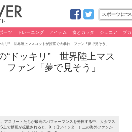
ポーツ
トレーニング
アイテム
食とカラダ
ジュニア
ブカ
ッキリ” 世界陸上マスコットが控室で大暴れ ファン「夢で見そう」
の“ドッキリ” 世界陸上マス
 ファン「夢で見そう」
上。アスリートたちが最高のパフォーマンスを発揮する中、大会マス
NS上で動画が拡散されると、X（旧ツイッター）上の海外ファンか