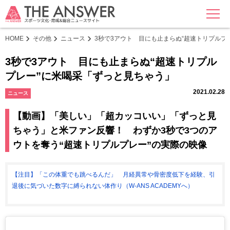
MENU
HOME
その他
ニュース
3秒で3アウト 目にも止まらぬ“超速トリプルプ
3秒で3アウト 目にも止まらぬ“超速トリプル
プレー”に米喝采「ずっと見ちゃう」
2021.02.28
ニュース
【動画】「美しい」「超カッコいい」「ずっと見
ちゃう」と米ファン反響！ わずか3秒で3つのア
ウトを奪う“超速トリプルプレー”の実際の映像
【注目】「この体重でも跳べるんだ」 月経異常や骨密度低下を経験、引
退後に気づいた数字に縛られない体作り（W-ANS ACADEMYへ）