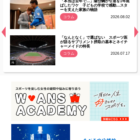
じた違
「本当は去年で…」陽岱鋼が引退を1年延
す」永
ばしたワケ 子どもの学校で感動…スタ
ーを支えた家族の物語
.08.01
コラム
2026.08.02
経異常
「なんとなく」で選ばない スポーツ医
づいた
が語るサプリメント摂取の基本とネイチ
ャーメイドの特長
コラム
2026.07.17
.07.21
PR