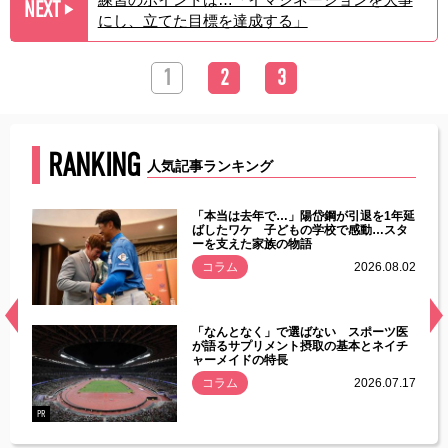
NEXT
▶︎
にし、立てた目標を達成する」
1
2
3
RANKING
人気記事ランキング
じた違
「本当は去年で…」陽岱鋼が引退を1年延
す」永
ばしたワケ 子どもの学校で感動…スタ
ーを支えた家族の物語
.08.01
コラム
2026.08.02
経異常
「なんとなく」で選ばない スポーツ医
づいた
が語るサプリメント摂取の基本とネイチ
ャーメイドの特長
コラム
2026.07.17
.07.21
PR