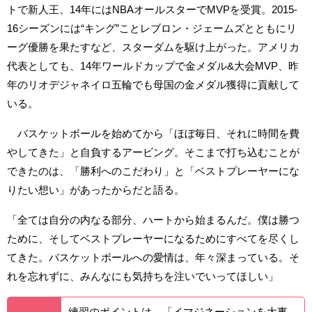
トで新人王、14年にはNBAオールスターでMVPを受賞。2015-
16シーズンには“キング”ことレブロン・ジェームズとともにリ
ーグ優勝を果たすなど、スターダムを駆け上がった。アメリカ
代表としても、14年ワールドカップで金メダル&大会MVP、昨
年のリオデジャネイロ五輪でも母国の金メダル獲得に貢献して
いる。
バスケットボールを始めてから「ほぼ毎日、それに時間を費
やしてきた」と自負するアービング。そこまで打ち込むことが
できたのは、「勝利へのこだわり」と「ベストプレーヤーにな
りたい想い」があったからだと語る。
「全ては自分の内なる部分、ハートから始まるんだ。僕は勝つ
ために、そしてベストプレーヤーになるためにすべてを尽くし
てきた。バスケットボールへの愛情は、年々深まっている。そ
れを忘れずに、みんなにも気持ちを注いでいってほしい」
練習のポイントは…「イマジネーションを大事