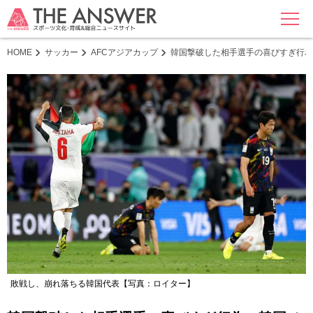
MENU
HOME
サッカー
AFCアジアカップ
韓国撃破した相手選手の喜びすぎ行為
敗戦し、崩れ落ちる韓国代表【写真：ロイター】