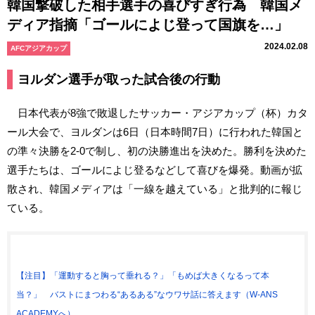
韓国撃破した相手選手の喜びすぎ行為 韓国メ
ディア指摘「ゴールによじ登って国旗を…」
2024.02.08
AFCアジアカップ
ヨルダン選手が取った試合後の行動
日本代表が8強で敗退したサッカー・アジアカップ（杯）カタ
ール大会で、ヨルダンは6日（日本時間7日）に行われた韓国と
の準々決勝を2-0で制し、初の決勝進出を決めた。勝利を決めた
選手たちは、ゴールによじ登るなどして喜びを爆発。動画が拡
散され、韓国メディアは「一線を越えている」と批判的に報じ
ている。
【注目】「運動すると胸って垂れる？」「もめば大きくなるって本
当？」 バストにまつわる“あるある”なウワサ話に答えます（W-ANS
ACADEMYへ）