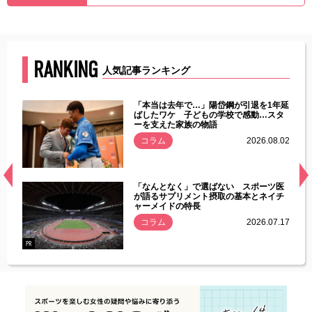
RANKING
人気記事ランキング
じた違
「本当は去年で…」陽岱鋼が引退を1年延
す」永
ばしたワケ 子どもの学校で感動…スタ
ーを支えた家族の物語
.08.01
コラム
2026.08.02
経異常
「なんとなく」で選ばない スポーツ医
づいた
が語るサプリメント摂取の基本とネイチ
ャーメイドの特長
コラム
2026.07.17
.07.21
PR