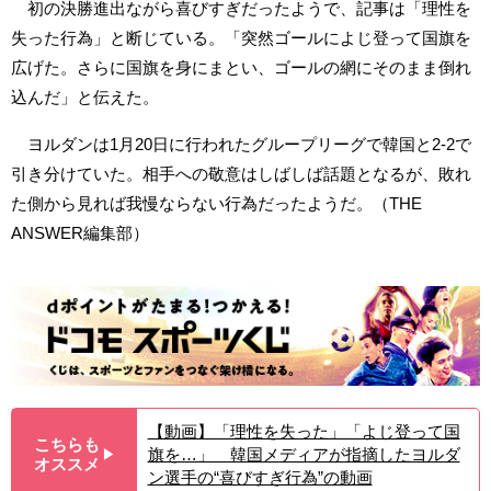
初の決勝進出ながら喜びすぎだったようで、記事は「理性を
失った行為」と断じている。「突然ゴールによじ登って国旗を
広げた。さらに国旗を身にまとい、ゴールの網にそのまま倒れ
込んだ」と伝えた。
ヨルダンは1月20日に行われたグループリーグで韓国と2-2で
引き分けていた。相手への敬意はしばしば話題となるが、敗れ
た側から見れば我慢ならない行為だったようだ。（THE
ANSWER編集部）
【動画】「理性を失った」「よじ登って国
こちらも
旗を…」 韓国メディアが指摘したヨルダ
▶︎
オススメ
ン選手の“喜びすぎ行為”の動画