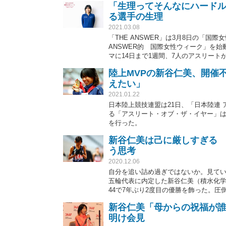
「生理ってそんなにハード
る選手の生理
2021.03.08
「THE ANSWER」は3月8日の「
ANSWER的 国際女性ウィーク」を
マに14日まで1週間、7人のアスリー
マは「女性アスリートと生理」。陸上女
陸上MVPの新谷仁美、開催
化学）が登場する。
えたい」
2021.01.22
日本陸上競技連盟は21日、「日本陸連 
る「アスリート・オブ・ザ・イヤー」は
を行った。
新谷仁美は己に厳しすぎる 
う思考
2020.12.06
自分を追い詰め過ぎではないか。見てい
五輪代表に内定した新谷仁美（積水化学）
44で7年ぶり2度目の優勝を飾った。圧
という考え方があった。
新谷仁美「母からの祝福が誰
明け会見