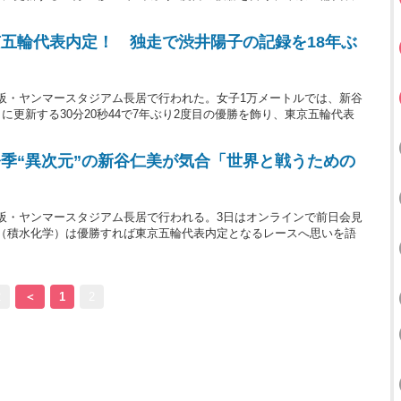
五輪代表内定！ 独走で渋井陽子の記録を18年ぶ
阪・ヤンマースタジアム長居で行われた。女子1万メートルでは、新谷
に更新する30分20秒44で7年ぶり2度目の優勝を飾り、東京五輪代表
季“異次元”の新谷仁美が気合「世界と戦うための
阪・ヤンマースタジアム長居で行われる。3日はオンラインで前日会見
（積水化学）は優勝すれば東京五輪代表内定となるレースへ思いを語
2
＜
1
2