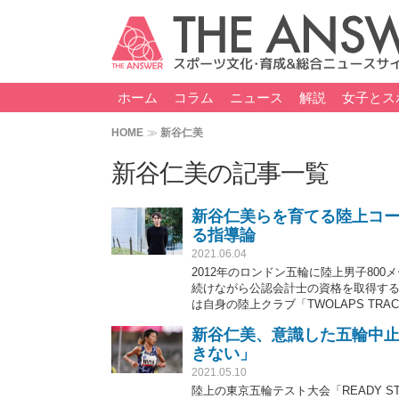
ホーム
コラム
ニュース
解説
女子とス
HOME
新谷仁美
新谷仁美の記事一覧
新谷仁美らを育てる陸上コー
る指導論
2021.06.04
2012年のロンドン五輪に陸上男子80
続けながら公認会計士の資格を取得する
は自身の陸上クラブ「TWOLAPS TR
の役割とは何か、について話を聞いた。
新谷仁美、意識した五輪中止
きない」
2021.05.10
陸上の東京五輪テスト大会「READY S