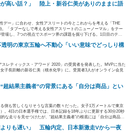
ルが高い話？」 陸上・新谷仁美がありのままに語
国際女性デー」に合わせ、女性アスリートの今とこれからを考える「THE
始動。「タブーなしで考える女性アスリートのニューノーマル」をテー
トが登場し、7つの視点でスポーツ界の課題を掘り下げる。1日目のテー
子1万メートル日本記録保持者で東京五輪代表の新谷仁美さん（積水
不透明の東京五輪へ不動心「いい意味でどっしり構
アスレティックス・アワード 2020」の受賞者を発表した。MVPに当た
女子長距離の新谷仁美（積水化学）に。受賞者3人がオンライン会見
“超結果主義者”の背景にある「自分は商品」とい
る側も苦しくなりそうな言葉の数々だった。女子1万メートルで東京
。4日の日本選手権では、日本記録を18年ぶりに更新する30分20秒
倒的な走りを見せつけたが、“超結果主義者”の根底には「自分は商品」
よりも遅い」 五輪内定、日本新激走Vから一夜