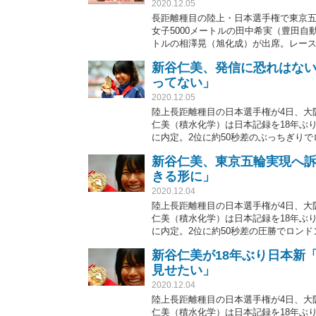
2020.12.05
長距離種目の陸上・日本選手権で東京五
女子5000メートルの田中希実（豊田自
トルの相澤晃（旭化成）が出席。レー
新谷仁美、発信に恐れはな
ってない」
2020.12.05
陸上長距離種目の日本選手権が4日、大
仁美（積水化学）は日本記録を18年ぶり
に内定。2位に約50秒差のぶっちぎり
開催実現へ強いメッセージを送りつつ
新谷仁美、東京五輪実現へ
きる形に」
2020.12.04
陸上長距離種目の日本選手権が4日、大
仁美（積水化学）は日本記録を18年ぶり
に内定。2位に約50秒差の圧勝でロン
は、コロナ禍で開催可否に揺れる東京
新谷仁美が18年ぶり日本新
見せたい」
2020.12.04
陸上長距離種目の日本選手権が4日、大
仁美（積水化学）は日本記録を18年ぶり