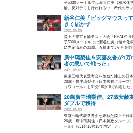
子5000メートルでは新谷仁美（積水化
輪。反対デモも行われる中、希代のラン
い言葉を可能な限り伝える。
新谷仁美「ビッグマウスって
きく届かず
2021.05.09
陸上の東京五輪テスト大会「READY S
子5000メートルでは新谷仁美（積水化学
に内定済みの33歳。五輪まで3か月を
にレースを振り返った。
廣中璃梨佳＆安藤友香が1万
者の思いで戦った」
2021.05.03
東京五輪代表選考会を兼ねた陸上の日本
20歳・廣中璃梨佳（日本郵政グループ）
（ワコール）も31分18秒18で内定した
20歳廣中璃梨佳、27歳安
ダブルで獲得
2021.05.03
東京五輪代表選考会を兼ねた陸上の日本
20歳・廣中璃梨佳（日本郵政グループ）
ール）も31分18秒18で内定した。