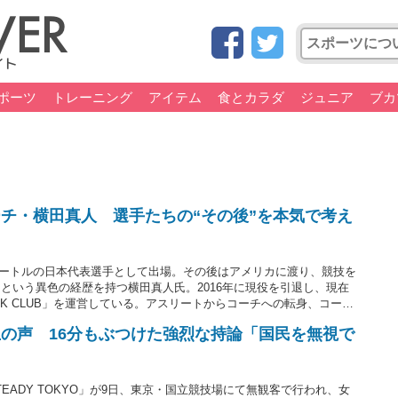
ポーツ
トレーニング
アイテム
食とカラダ
ジュニア
ブカ
チ・横田真人 選手たちの“その後”を本気で考え
0メートルの日本代表選手として出場。その後はアメリカに渡り、競技を
という異色の経歴を持つ横田真人氏。2016年に現役を引退し、現在
ACK CLUB」を運営している。アスリートからコーチへの転身、コーチ
（取材・文＝三河 賢文）
の声 16分もぶつけた強烈な持論「国民を無視で
TEADY TOKYO」が9日、東京・国立競技場にて無観客で行われ、女