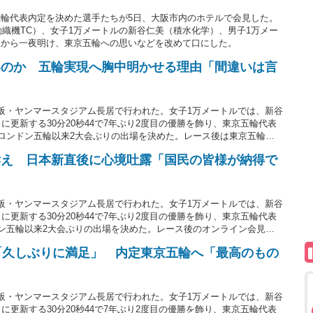
輪代表内定を決めた選手たちが5日、大阪市内のホテルで会見した。
動織機TC）、女子1万メートルの新谷仁美（積水化学）、男子1万メー
スから一夜明け、東京五輪への思いなどを改めて口にした。
いのか 五輪実現へ胸中明かせる理由「間違いは言
阪・ヤンマースタジアム長居で行われた。女子1万メートルでは、新谷
に更新する30分20秒44で7年ぶり2度目の優勝を飾り、東京五輪代表
でロンドン五輪以来2大会ぶりの出場を決めた。レース後は東京五輪の
、アスリートが意見を発信することに「怖さはない」と言い切った。
訴え 日本新直後に心境吐露「国民の皆様が納得で
阪・ヤンマースタジアム長居で行われた。女子1万メートルでは、新谷
に更新する30分20秒44で7年ぶり2度目の優勝を飾り、東京五輪代表
ドン五輪以来2大会ぶりの出場を決めた。レース後のオンライン会見で
五輪へ強いメッセージを送った。
「久しぶりに満足」 内定東京五輪へ「最高のもの
阪・ヤンマースタジアム長居で行われた。女子1万メートルでは、新谷
に更新する30分20秒44で7年ぶり2度目の優勝を飾り、東京五輪代表