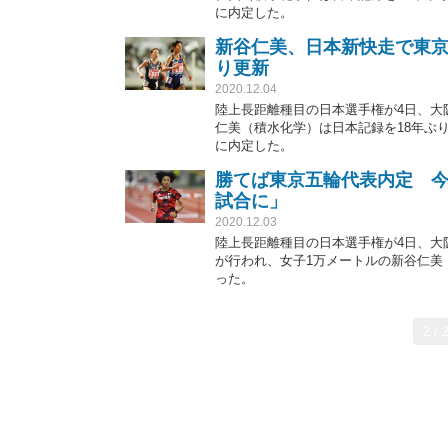
に内定した。
新谷仁美、日本新快走で東京
り更新
2020.12.04
陸上長距離種目の日本選手権が4日、大
仁美（積水化学）は日本記録を18年ぶり
に内定した。
勝てば東京五輪代表内定 今
試合に」
2020.12.03
陸上長距離種目の日本選手権が4日、大
が行われ、女子1万メートルの新谷仁美
った。
2 / 