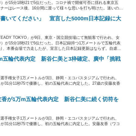
学）が15分18秒21で5位だった。コロナ禍で開催可否に揺れる東京五
ナーはレース後、16分間に渡って様々な思いを打ち明けた。迷いのな
書いてください」 宣言した5000m日本記録に大
TEADY TOKYO」が9日、東京・国立競技場にて無観客で行われ、女
）が15分18秒21で5位だった。日本記録持つ1万メートルで五輪代表
切り、本番会場で力走したが、宣言した日本記録更新はならず。自虐的
m五輪代表内定 新谷仁美と3枠確定、廣中「挑戦
選手権女子1万メートルが3日、静岡・エコパスタジアムで行われ、
が31分11秒75で優勝し、初の五輪代表に内定した。27歳の安藤友香
。
藤友香が1万m五輪代表内定 新谷仁美に続く切符を
選手権女子1万メートルが3日、静岡・エコパスタジアムで行われ、
が31分11秒75で優勝し、初の五輪代表に内定した。安藤友香（ワコ