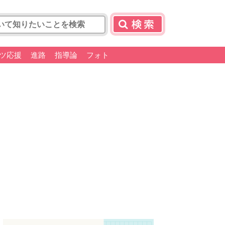
ツ応援
進路
指導論
フォト