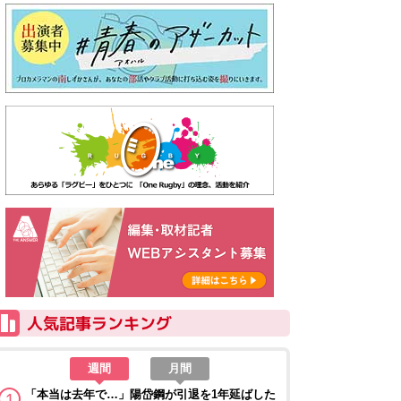
週間
月間
「本当は去年で…」陽岱鋼が引退を1年延ばした