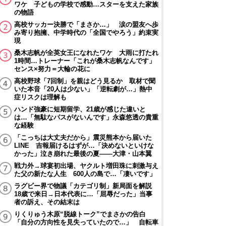
ワケ 子どもの学校で感動…スターを支えた家族
の物語
高校サッカー決勝で「まさか…」 涙の盟友へ歩
み寄り抱擁、中学時代の「全国でやろう」約束実
現
桑木志帆が全英女王になれたワケ 大雨に打たれ
1時間…トレーナー「これが桑木志帆なんです」
センス×努力＝大輪の花に
高校野球「7回制」を親はどう見るか 取材で聞
いた本音「20人は少ない」「逆転劇が…」熱中
症リスクは理解も
ハンド強豪に短期留学、21歳が感じた違いと
は…「無駄なパスがないんです」永森悠透の貴重
な経験
「こっちは大丈夫だから」震災熊本から届いた
LINE 吉報届けるはずが…「決めないといけな
かった」泣き崩れた最後の夏――大津・山本翼
戦力外→球宴初出場、ヤクルト増田珠に刺激与え
た父の新たな人生 600人の島で…「凄いです」
ラグビー界で物議「カテゴリ制」新局面を解説
18歳で来日→日本代表に…「屈辱だった」当事
者の訴え、その結末は
りくりゅう木原“脱線トーク”でまさかの告白
「自分の方向性を見失っていたので…」 自転車