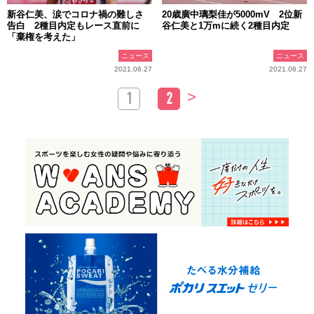
新谷仁美、涙でコロナ禍の難しさ
20歳廣中璃梨佳が5000mV 2位新
告白 2種目内定もレース直前に
谷仁美と1万mに続く2種目内定
「棄権を考えた」
ニュース
ニュース
2021.06.27
2021.06.27
>
1
2