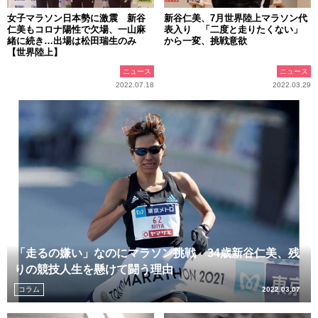
女子マラソン日本勢に激震 新谷
新谷仁美、7月世界陸上マラソン代
仁美もコロナ陽性で欠場、一山麻
表入り 「二度と走りたくない」
緒に続き…出場は松田瑞生のみ
から一変、挑戦意欲
【世界陸上】
ニュース
ニュース
2022.07.18
2022.03.29
「走るの嫌い」なのにマラソン挑戦 34歳新谷仁美、残
りの競技人生を懸けて闘う理由
コラム
2022.03.07