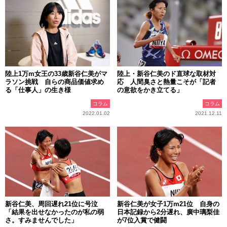
陸上1万m女王の33歳新谷仁美がマ
陸上・新谷仁美のド直球な取材対
ラソン挑戦 自らの商品価値求め
応 人間臭さと熱量こそが「記者
る「仕事人」の生き様
の意欲をかき立てる」
コラム
コラム
2022.01.02
2021.12.11
新谷仁美、周回遅れ21位に号泣
新谷仁美が女子1万m21位 自身の
「結果を出せなかったのが私の弱
日本記録から2分遅れ、廣中璃梨佳
さ。すみませんでした」
が7位入賞で健闘