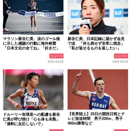
マラソン新谷仁美、涙のゴール後
新谷仁美、日本記録に届かず会見
に示した感謝の行動に海外称賛
で涙 「何も残せず非常に残念」
「日本文化の全てね」「好きだ」
「私が返せるものを返したい」
ニュース
ニュース
2024.03.03
2024.03.03
【世界陸上】20日の競技日程とテ
ドルーリー朱瑛里への配慮を新谷
レビ放送時間 男子200m、男子
仁美が呼び掛け「心も体も未熟」
400m障害など
「過剰に反応しないで」