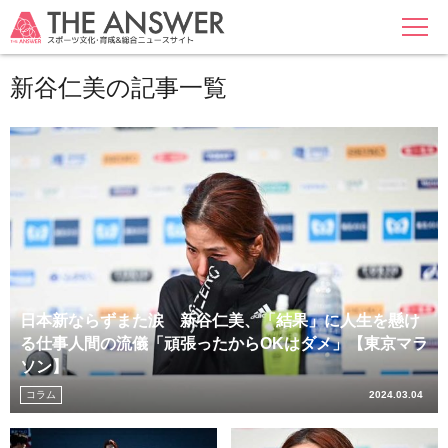
MENU
新谷仁美の記事一覧
日本新ならずまた涙 新谷仁美、「結果」に人生を懸け
る仕事人間の流儀「頑張ったからOKはダメ」【東京マラ
ソン】
コラム
2024.03.04