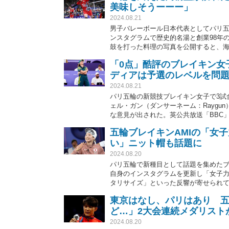
美味しそうーーー」
2024.08.21
男子バレーボール日本代表としてパリ五
ンスタグラムで歴史的名湯と創業98年
鼓を打った料理の写真を公開すると、
といった羨望の声が集まっている。
「0点」酷評のブレイキン女
ディアは予選のレベルを問
2024.08.21
パリ五輪の新競技ブレイキン女子で3試
ェル・ガン（ダンサーネーム：Rayg
な意見が出された。英公共放送「BBC
巻く環境から必然の流れにあったこと
五輪ブレイキンAMIの「女
い」ニット帽も話題に
2024.08.20
パリ五輪で新種目として話題を集めたブ
自身のインスタグラムを更新し「女子
タリサイズ」といった反響が寄せられ
東京はなし、パリはあり 
ど…」2大会連続メダリスト
2024.08.20