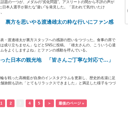
た話題の一つが、メダルの“劣化問題”。アスリートの間から不評の声が
た日本人選手が新たな“違い”を発見した。「言われて気付いたけ
る。
」 裏方を思いやる渡邊雄太の粋な行いにファン感
」
代表・渡邊雄太が裏方スタッフへの感謝の想いをつづった。食事の席で
は成り立ちません」などとSNSに投稿。「雄太さんの、こういう心遣
ームをよくしますよね」とファンの感動を呼んでいる。
かった日本の観光地 「皆さんご丁寧な対応で…」
五輪を戦った高橋藍が自身のインスタグラムを更新し、歴史的名湯に足
老舗旅館も訪れ「とてもリラックスできました」と満足した様子をつづ
1
2
3
4
5
＞
最後のページ »