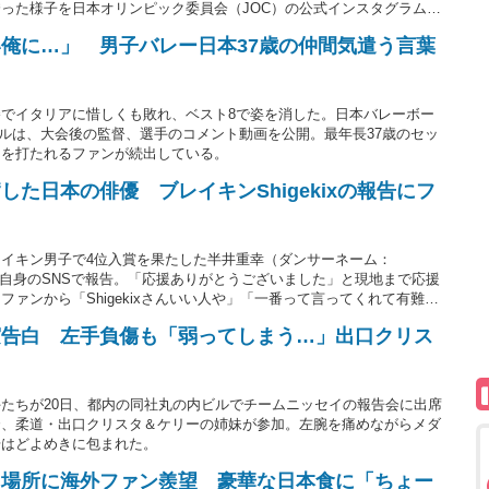
った様子を日本オリンピック委員会（JOC）の公式インスタグラムが
ームワークも完璧」といった声が寄せられている。
俺に…」 男子バレー日本37歳の仲間気遣う言葉
でイタリアに惜しくも敗れ、ベスト8で姿を消した。日本バレーボー
ャンネルは、大会後の監督、選手のコメント動画を公開。最年長37歳のセッ
胸を打たれるファンが続出している。
た日本の俳優 ブレイキンShigekixの報告にフ
イキン男子で4位入賞を果たした半井重幸（ダンサーネーム：
対面を自身のSNSで報告。「応援ありがとうございました」と現地まで応援
ァンから「Shigekixさんいい人や」「一番って言ってくれて有難
実告白 左手負傷も「弱ってしまう…」出口クリス
たちが20日、都内の同社丸の内ビルでチームニッセイの報告会に出席
秀、柔道・出口クリスタ＆ケリーの姉妹が参加。左腕を痛めながらメダ
場はどよめきに包まれた。
た場所に海外ファン羨望 豪華な日本食に「ちょー