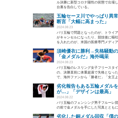
ル決勝に新型コロナ陽性の状態で出場
台裏を告白している。
五輪セーヌ川でやっぱり異常
断言「大幅に高まった」
2024.08.23
パリ五輪で問題となったのが、トライ
がキャンセルになったり、競技後に嘔
を入れたのが、米国の医療専門メディ
炎を発症する率が高かったと指摘して
須崎優衣に勝利→失格騒動
「金メダルだ」海外喝采
2024.08.23
パリ五輪のレスリング女子フリースタイ
の、決勝直前に体重超過で失格となった
で、海外ファンから「勝者だ」「女王
劣化報告もある五輪メダル
が…」「デザインは最高」
2024.08.22
パリ五輪のフェンシング男子フルーレ団
の前で金メダルを手にした写真ととも
劣化した銅メダル回収「僕