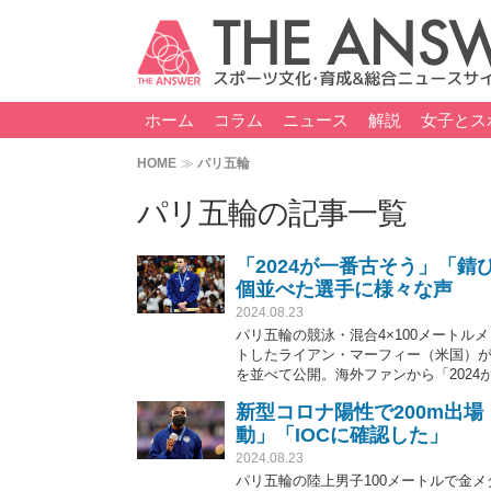
ホーム
コラム
ニュース
解説
女子とス
HOME
パリ五輪
パリ五輪の記事一覧
「2024が一番古そう」「
個並べた選手に様々な声
2024.08.23
パリ五輪の競泳・混合4×100メート
トしたライアン・マーフィー（米国）が
を並べて公開。海外ファンから「202
新型コロナ陽性で200m出
動」「IOCに確認した」
2024.08.23
パリ五輪の陸上男子100メートルで金