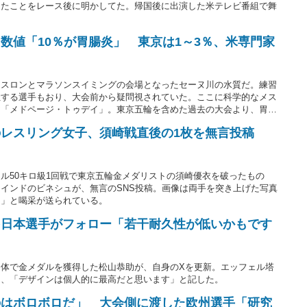
したことをレース後に明かしてた。帰国後に出演した米テレビ番組で舞
数値「10％が胃腸炎」 東京は1～3％、米専門家
アスロンとマラソンスイミングの会場となったセーヌ川の水質だ。練習
吐する選手もおり、大会前から疑問視されていた。ここに科学的なメス
ア「メドページ・トゥデイ」。東京五輪を含めた過去の大会より、胃腸
いる。
のレスリング女子、須崎戦直後の1枚を無言投稿
ル50キロ級1回戦で東京五輪金メダリストの須崎優衣を破ったもの
インドのビネシュが、無言のSNS投稿。画像は両手を突き上げた写真
よ」と喝采が送られている。
を日本選手がフォロー「若干耐久性が低いかもです
体で金メダルを獲得した松山恭助が、自身のXを更新。エッフェル塔
に、「デザインは個人的に最高だと思います」と記した。
のはボロボロだ」 大会側に渡した欧州選手「研究