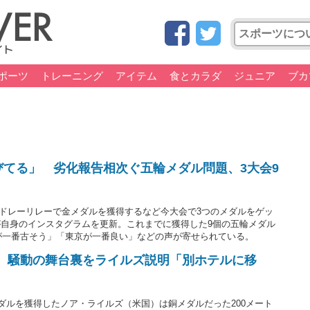
ポーツ
トレーニング
アイテム
食とカラダ
ジュニア
ブカ
錆びてる」 劣化報告相次ぐ五輪メダル問題、3大会9
ルメドレーリレーで金メダルを獲得するなど今大会で3つのメダルをゲッ
自身のインスタグラムを更新。これまでに獲得した9個の五輪メダル
4が一番古そう」「東京が一番良い」などの声が寄せられている。
場 騒動の舞台裏をライルズ説明「別ホテルに移
メダルを獲得したノア・ライルズ（米国）は銅メダルだった200メート