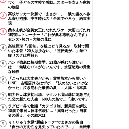
ワケ 子どもの学校で感動…スターを支えた家族
の物語
高校サッカー決勝で「まさか…」 涙の盟友へ歩
み寄り抱擁、中学時代の「全国でやろう」約束実
現
桑木志帆が全英女王になれたワケ 大雨に打たれ
1時間…トレーナー「これが桑木志帆なんです」
センス×努力＝大輪の花に
高校野球「7回制」を親はどう見るか 取材で聞
いた本音「20人は少ない」「逆転劇が…」熱中
症リスクは理解も
ハンド強豪に短期留学、21歳が感じた違いと
は…「無駄なパスがないんです」永森悠透の貴重
な経験
「こっちは大丈夫だから」震災熊本から届いた
LINE 吉報届けるはずが…「決めないといけな
かった」泣き崩れた最後の夏――大津・山本翼
戦力外→球宴初出場、ヤクルト増田珠に刺激与え
た父の新たな人生 600人の島で…「凄いです」
ラグビー界で物議「カテゴリ制」新局面を解説
18歳で来日→日本代表に…「屈辱だった」当事
者の訴え、その結末は
りくりゅう木原“脱線トーク”でまさかの告白
「自分の方向性を見失っていたので…」 自転車