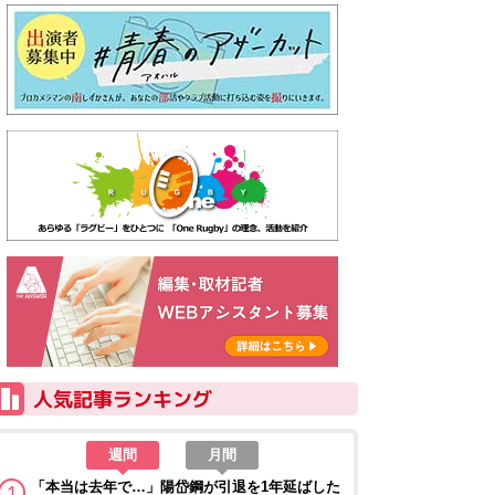
週間
月間
「本当は去年で…」陽岱鋼が引退を1年延ばした