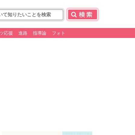
ツ応援
進路
指導論
フォト