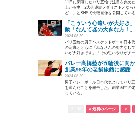
11日に閉幕したパリ五輪で注目を集め
上がる中、2大会連続メダリストとなっ
ど…」とSNSで比較画像を公開してい
「こういう心遣いが大好き
動「なんて器の大きな方！
2024.08.20
パリ五輪の男子バスケットボール日本
の写真とともに「みなさんの努力なしで
いが大好きです」「その思いやりがチ
バレー高橋藍が五輪後に向
創業98年の老舗旅館に感謝
2024.08.20
男子バレーボール日本代表としてパリ
を運んだことを報告した。創業98年の
っている。
3 / 90
« 最初のページ
＜