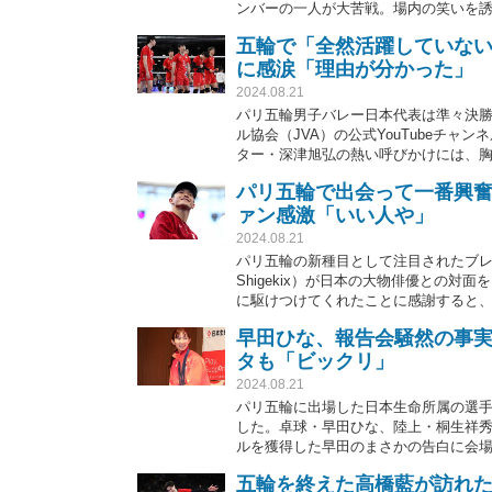
ンバーの一人が大苦戦。場内の笑いを誘
公開すると、ファンから「お笑いのチ
五輪で「全然活躍していない
に感涙「理由が分かった」
2024.08.21
パリ五輪男子バレー日本代表は準々決勝
ル協会（JVA）の公式YouTubeチ
ター・深津旭弘の熱い呼びかけには、
パリ五輪で出会って一番興奮し
ァン感激「いい人や」
2024.08.21
パリ五輪の新種目として注目されたブレ
Shigekix）が日本の大物俳優との
に駆けつけてくれたことに感謝すると、フ
う」といった声が上がっている。
早田ひな、報告会騒然の事
タも「ビックリ」
2024.08.21
パリ五輪に出場した日本生命所属の選手
した。卓球・早田ひな、陸上・桐生祥
ルを獲得した早田のまさかの告白に会
五輪を終えた高橋藍が訪れ