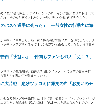
」
のメダル“劣化問題”。アイルランドのローイング銅メダリストは、大
収され、別の物と交換されたことを地元テレビ番組内で明かした。
沢山のバスケ選手に会った」 一般女性の行動力に海
手が赤裸々に告白した。陸上女子棒高跳びで銅メダルを獲得したカナダ
がマッチングアプリを使ってオリンピアンと面会していたという噂話を
撃告白「実は…」 仲間もファンも仰天「え！？」
メダリストの鏡優翔が、自身のX（旧ツイッター）で衝撃の告白を行
から驚きと心配の声が集まっている。
”に大苦戦 絶妙ツッコミに爆笑の声「お笑いのチ
ダルとなる銅メダルを獲得した日本代表「初老ジャパン」のメンバーが
に出席した。記念撮影では“お決まり”のポーズを求められたものの、メ