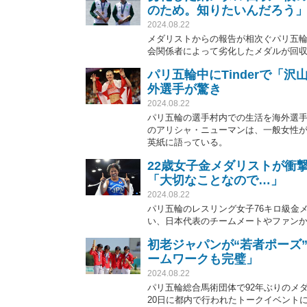
のため。知りたいんだろう
2024.08.22
メダリストからの報告が相次ぐパリ五輪
会関係者によって劣化したメダルが回
パリ五輪中にTinderで「
外選手が驚き
2024.08.22
パリ五輪の選手村内での生活を海外選
のアリシャ・ニューマンは、一般女性
英紙に語っている。
22歳女子金メダリストが衝
「大切なことなので…」
2024.08.22
パリ五輪のレスリング女子76キロ級金
い、日本代表のチームメートやファン
初老ジャパンが“若者ポーズ
ームワークも完璧」
2024.08.22
パリ五輪総合馬術団体で92年ぶりのメ
20日に都内で行われたトークイベント