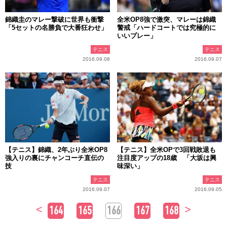
錦織圭のマレー撃破に世界も衝撃
全米OP8強で激突、マレーは錦織
「5セットの名勝負で大番狂わせ」
警戒「ハードコートでは究極的に
いいプレー」
テニス
テニス
2016.09.08
2016.09.07
【テニス】錦織、2年ぶり全米OP8
【テニス】全米OPで3回戦敗退も
強入りの裏にチャンコーチ直伝の
注目度アップの18歳 「大坂は興
技
味深い」
テニス
テニス
2016.09.07
2016.09.05
<
>
164
165
166
167
168