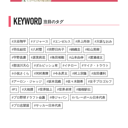
KEYWORD
注目のタグ
#大谷翔平
#ドジャース
#エンゼルス
#井上尚弥
#大坂なおみ
#羽生結弦
#八村塁
#渋野日向子
#錦織圭
#松山英樹
#宇野昌磨
#原英莉花
#角田裕毅
#山本由伸
#渡邊雄太
#那須川天心
#ダルビッシュ有
#イチロー
#マイク・トラウト
#小祝さくら
#河村勇輝
#今永昇太
#村上宗隆
#吉田優利
#アーロン・ジャッジ
#坂本花織
#佐々木朗希
#女子プロゴルフ
#F1
#大相撲
#世界陸上
#世界卓球
#箱根駅伝
#プロ野球ドラフト会議
#侍ジャパン
#バレーボール日本代表
#プロ志望届
#サッカー日本代表