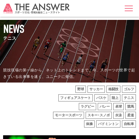
MENU
NEWS
テニス
競技現場の第一線から、ネット上のトレンドまで。今、スポーツの世界で起
きている出来事を速く、ユニークに発信。
野球
サッカー
格闘技
ゴルフ
フィギュアスケート
バスケ
陸上
テニス
ラグビー
バレー
卓球
競馬
モータースポーツ
スキー･スノボ
水泳
柔道
体操
バドミントン
自転車