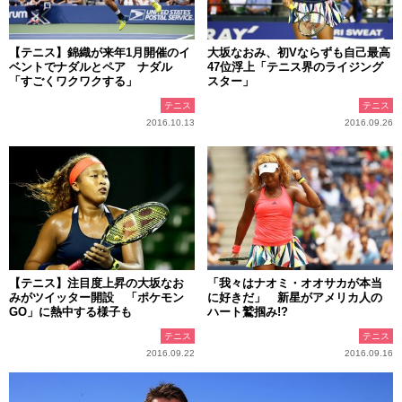
【テニス】錦織が来年1月開催のイ
大坂なおみ、初Vならずも自己最高
ベントでナダルとペア ナダル
47位浮上「テニス界のライジング
「すごくワクワクする」
スター」
テニス
テニス
2016.10.13
2016.09.26
【テニス】注目度上昇の大坂なお
「我々はナオミ・オオサカが本当
みがツイッター開設 「ポケモン
に好きだ」 新星がアメリカ人の
GO」に熱中する様子も
ハート鷲掴み!?
テニス
テニス
2016.09.22
2016.09.16