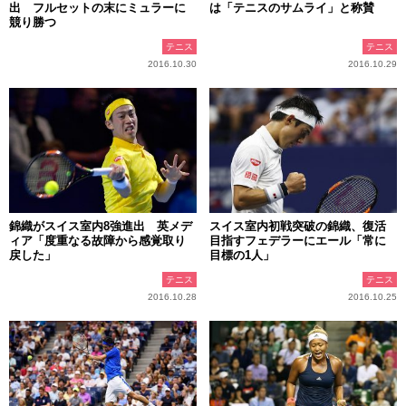
出 フルセットの末にミュラーに
は「テニスのサムライ」と称賛
競り勝つ
テニス
テニス
2016.10.30
2016.10.29
錦織がスイス室内8強進出 英メデ
スイス室内初戦突破の錦織、復活
ィア「度重なる故障から感覚取り
目指すフェデラーにエール「常に
戻した」
目標の1人」
テニス
テニス
2016.10.28
2016.10.25