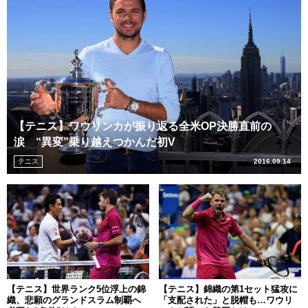
【テニス】ワウリンカが振り返る全米OP決勝直前の
涙 “異変”乗り越えつかんだ初V
テニス
2016.09.14
【テニス】世界ランク5位浮上の錦
【テニス】錦織の第1セット猛攻に
織、悲願のグランドスラム制覇へ
「支配された」と脱帽も…ワウリ