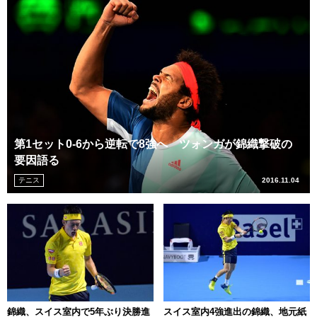
第1セット0-6から逆転で8強へ ツォンガが錦織撃破の
要因語る
テニス
2016.11.04
錦織、スイス室内で5年ぶり決勝進
スイス室内4強進出の錦織、地元紙