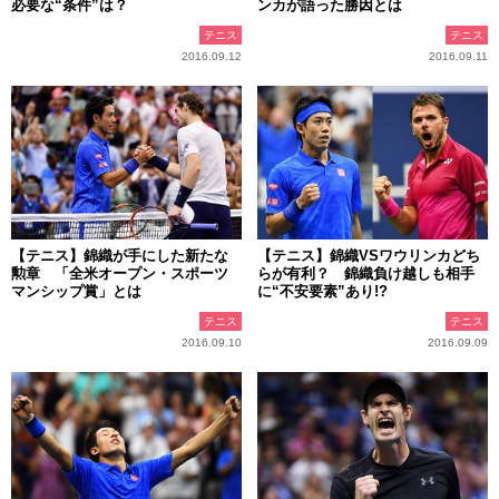
必要な“条件”は？
ンカが語った勝因とは
テニス
テニス
2016.09.12
2016.09.11
【テニス】錦織が手にした新たな
【テニス】錦織VSワウリンカどち
勲章 「全米オープン・スポーツ
らが有利？ 錦織負け越しも相手
マンシップ賞」とは
に“不安要素”あり!?
テニス
テニス
2016.09.10
2016.09.09