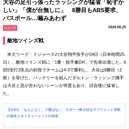
大谷の足引っ張ったラッシングが猛省「恥ずか
しい」「僕が台無しに」 8勝目もABS要求、
パスボール…噛みあわず
2026.06.25
ニュース
敵地ツインズ戦
米大リーグ・ドジャースの大谷翔平投手が24日（日本時間25
日）、敵地ツインズ戦に「1番・投手兼DH」で先発出場した。6
回5安打3失点の好投でチームは4-3で勝利し、大谷は8勝目（2
敗）を挙げた。バッテリーを組んだダルトン・ラッシング捕手
は大谷と息が合わないシーンが何度もあり、試合後に猛省し
た。
【注目】「なんとなく」で選ばない スポーツ医が語るサプリメント摂取
の基本とネイチャーメイドの特長