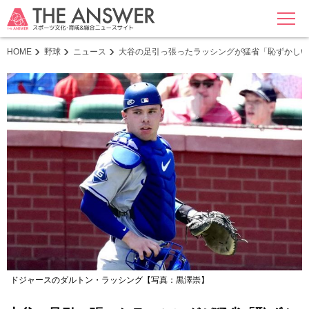
MENU
HOME
野球
ニュース
大谷の足引っ張ったラッシングが猛省「恥ずかしい
ドジャースのダルトン・ラッシング【写真：黒澤崇】