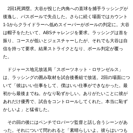
2回1死満塁。大谷が投じた内角への直球を捕手ラッシングが
後逸し、パスボールで失点した。さらに続く場面ではカウント
1-1からクライドラーへ低めスイーパーがボールの判定に。大谷
は帽子をたたいて、ABSチャレンジを要求。ラッシングは首を
振り、コースが低いとジェスチャーしたが、それでも大谷は自
信を持って要求。結果ストライクとなり、ボール判定が覆っ
た。
ドジャース地元放送局「スポーツネット・ロサンゼルス」
は、ラッシングの囲み取材を試合後番組で放送。2回の場面につ
いて「彼はいい仕事をして、僕はいい仕事ができなかった。最
初から最後までね。かなり恥ずかしい。ありがたいことに彼が
あれだけ優秀で、試合をコントロールしてくれた。本当に恥ず
かしいよ」と猛省した。
その回の後にはベンチでロバーツ監督と話し合うシーンがあ
った。それについて問われると「素晴らしいよ。彼らはいつも