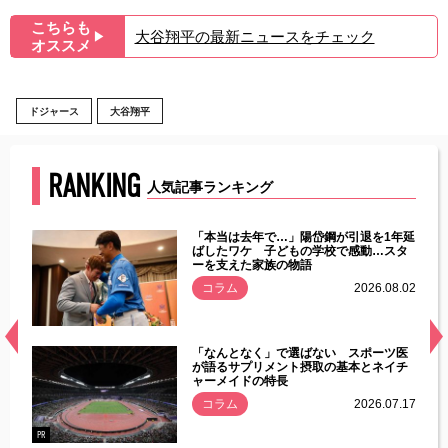
こちらも
大谷翔平の最新ニュースをチェック
▶︎
オススメ
ドジャース
大谷翔平
RANKING
人気記事ランキング
じた違
「本当は去年で…」陽岱鋼が引退を1年延
す」永
ばしたワケ 子どもの学校で感動…スタ
ーを支えた家族の物語
.08.01
コラム
2026.08.02
経異常
「なんとなく」で選ばない スポーツ医
づいた
が語るサプリメント摂取の基本とネイチ
ャーメイドの特長
コラム
2026.07.17
.07.21
PR