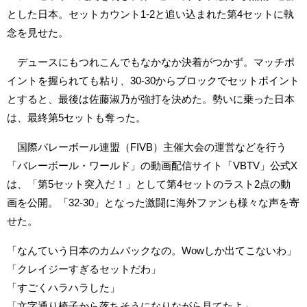
とした日本。セットカウント1-2と追い込まれた第4セットに執
念を見せた。
デュースにもつれこんでもなかなか決着がつかず。マッチポ
イントを握られても粘り、30-30からブロックでセットポイント
とすると、最後は佐藤淑乃が強打を決めた。勢いに乗った日本
は、最終第5セットも奪った。
国際バレーボール連盟（FIVB）主催大会の運営などを行う
「バレーボール・ワールド」の動画配信サイト「VBTV」公式X
は、「第5セット突入だ！」として第4セットのラスト2点の動
画を公開。「32-30」となった激闘に海外ファンも様々な声を寄
せた。
「なんていう日本のカムバックなの。Wowしか出てこないわ」
「クレイジーすぎるセットだわ」
「すごくハラハラした」
「文字通り椅子から落ちそうになりながら見てたよ」