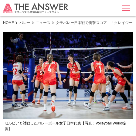
MENU
HOME
バレー
ニュース
女子バレー日本戦で衝撃スコア 「クレイジーす
セルビアと対戦したバレーボール女子日本代表【写真：Volleyball World提
供】