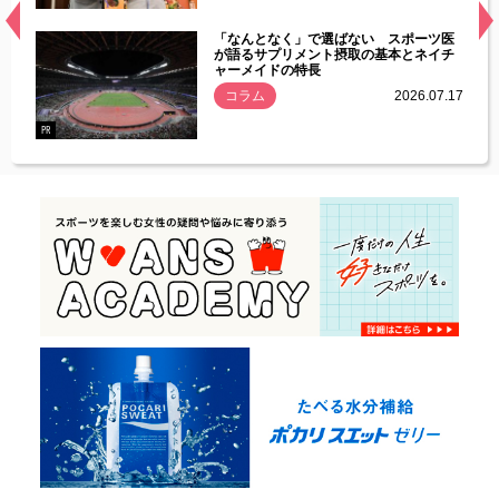
経異常
「なんとなく」で選ばない スポーツ医
づいた
が語るサプリメント摂取の基本とネイチ
ャーメイドの特長
コラム
2026.07.17
.07.21
PR