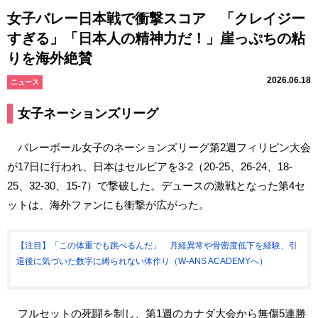
女子バレー日本戦で衝撃スコア 「クレイジー
すぎる」「日本人の精神力だ！」崖っぷちの粘
りを海外絶賛
2026.06.18
ニュース
女子ネーションズリーグ
バレーボール女子のネーションズリーグ第2週フィリピン大会
が17日に行われ、日本はセルビアを3-2（20-25、26-24、18-
25、32-30、15-7）で撃破した。デュースの激戦となった第4セ
ットは、海外ファンにも衝撃が広がった。
【注目】「この体重でも跳べるんだ」 月経異常や骨密度低下を経験、引
退後に気づいた数字に縛られない体作り（W-ANS ACADEMYへ）
フルセットの死闘を制し、第1週のカナダ大会から無傷5連勝