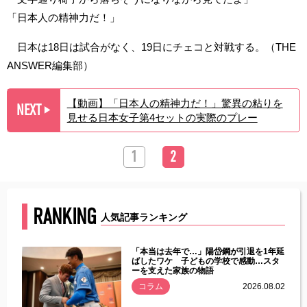
「日本人の精神力だ！」
日本は18日は試合がなく、19日にチェコと対戦する。（THE
ANSWER編集部）
【動画】「日本人の精神力だ！」驚異の粘りを
NEXT
▶︎
見せる日本女子第4セットの実際のプレー
1
2
RANKING
人気記事ランキング
じた違
「本当は去年で…」陽岱鋼が引退を1年延
す」永
ばしたワケ 子どもの学校で感動…スタ
ーを支えた家族の物語
.08.01
コラム
2026.08.02