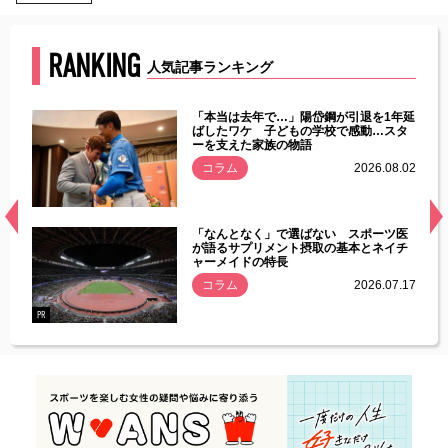
RANKING
人気記事ランキング
じた違
「本当は去年で…」陽岱鋼が引退を1年延
す」永
ばしたワケ 子どもの学校で感動…スタ
ーを支えた家族の物語
.08.01
コラム
2026.08.02
経異常
「なんとなく」で選ばない スポーツ医
づいた
が語るサプリメント摂取の基本とネイチ
ャーメイドの特長
コラム
2026.07.17
.07.21
PR