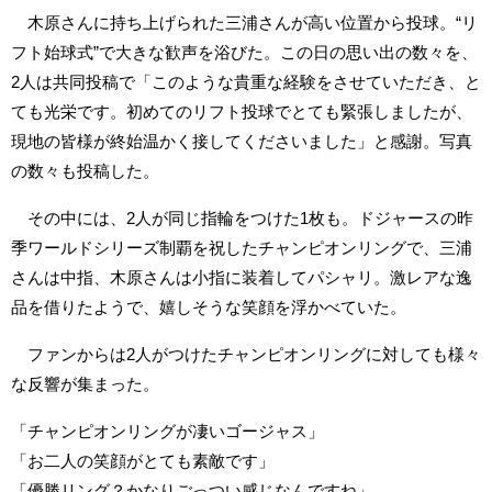
木原さんに持ち上げられた三浦さんが高い位置から投球。“リ
フト始球式”で大きな歓声を浴びた。この日の思い出の数々を、
2人は共同投稿で「このような貴重な経験をさせていただき、と
ても光栄です。初めてのリフト投球でとても緊張しましたが、
現地の皆様が終始温かく接してくださいました」と感謝。写真
の数々も投稿した。
その中には、2人が同じ指輪をつけた1枚も。ドジャースの昨
季ワールドシリーズ制覇を祝したチャンピオンリングで、三浦
さんは中指、木原さんは小指に装着してパシャリ。激レアな逸
品を借りたようで、嬉しそうな笑顔を浮かべていた。
ファンからは2人がつけたチャンピオンリングに対しても様々
な反響が集まった。
「チャンピオンリングが凄いゴージャス」
「お二人の笑顔がとても素敵です」
「優勝リング？かなりごっつい感じなんですね」