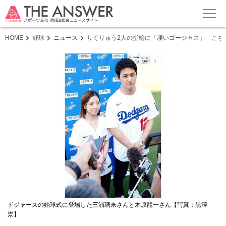
MENU
HOME
野球
ニュース
りくりゅう2人の指輪に「凄いゴージャス」「こち
ドジャースの始球式に登場した三浦璃来さんと木原龍一さん【写真：黒澤
崇】