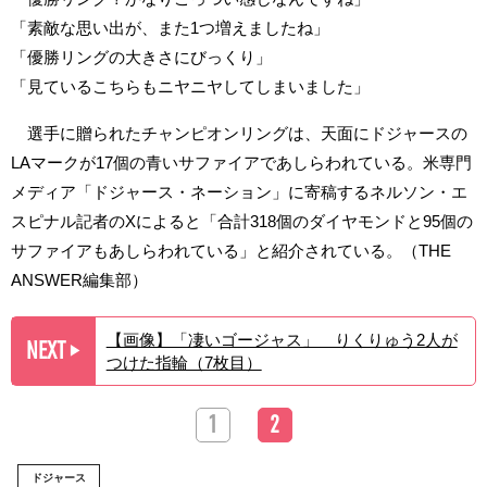
「素敵な思い出が、また1つ増えましたね」
「優勝リングの大きさにびっくり」
「見ているこちらもニヤニヤしてしまいました」
選手に贈られたチャンピオンリングは、天面にドジャースの
LAマークが17個の青いサファイアであしらわれている。米専門
メディア「ドジャース・ネーション」に寄稿するネルソン・エ
スピナル記者のXによると「合計318個のダイヤモンドと95個の
サファイアもあしらわれている」と紹介されている。（THE
ANSWER編集部）
【画像】「凄いゴージャス」 りくりゅう2人が
NEXT
▶︎
つけた指輪（7枚目）
1
2
ドジャース