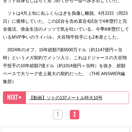
をソト自身もしばらく見つめてから一塁へ歩き出していた。
ソトは4月上旬に右ふくらはぎを負傷し離脱。4月22日（同23
日）に復帰していた。この試合を含め直近4試合で4本塁打と完
全復活。借金生活のメッツで気を吐いている。今季8本塁打して
いるMVP争いのライバル、大谷翔平投手にも2本差とした。
2024年のオフ、15年総額7億6500万ドル（約1147億円＝当
時）というメガ契約でメッツ入り。これはドジャースの大谷翔
平投手の10年総額7億ドル（約1014億円＝当時）を抜き、総額
ベースで大リーグ史上最大の契約だった。（THE ANSWER編
集部）
NEXT
【動画】ソトの137メートル特大10号
▶︎
1
2