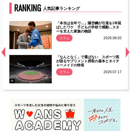
RANKING
人気記事ランキング
じた違
「本当は去年で…」陽岱鋼が引退を1年延
す」永
ばしたワケ 子どもの学校で感動…スタ
ーを支えた家族の物語
.08.01
コラム
2026.08.02
経異常
「なんとなく」で選ばない スポーツ医
づいた
が語るサプリメント摂取の基本とネイチ
ャーメイドの特長
コラム
2026.07.17
.07.21
PR