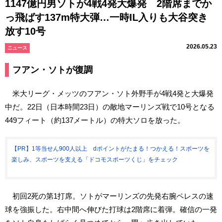
1147億円男ソトが4戦4発大爆発 2階席までか
っ飛ばす137m特大弾…一時IL入りも大谷突き
放す10号
2026.05.23
ニュース
フアン・ソトが復調
米大リーグ・メッツのフアン・ソト外野手が4戦4発と大爆発
中だ。22日（日本時間23日）の敵地マーリンズ戦で10号となる
449フィート（約137メートル）の特大ソロを放った。
【PR】1等当せん900人以上 dポイントがたまる！つかえる！スポーツを
楽しみ、スポーツを支える「ドコモスポーツくじ」をチェック
初回2死の第1打席。ソトがマーリンズの先発右腕ペレスの速
球を強振した。右中間へ伸びた打球は2階席に着弾。確信の一発