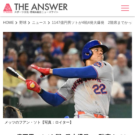
MENU
HOME
野球
ニュース
1147億円男ソトが4戦4発大爆発 2階席までかっ飛
メッツのフアン・ソト【写真：ロイター】