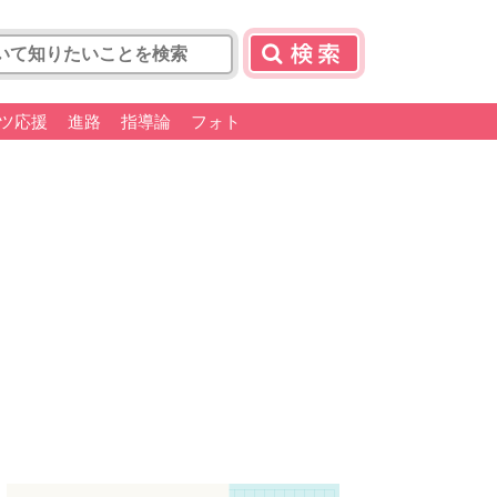
ツ応援
進路
指導論
フォト