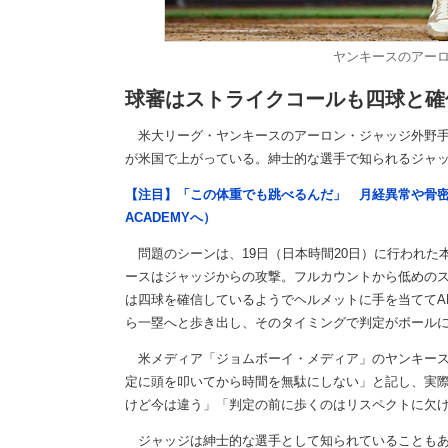
ヤンキースのアー
球審はストライクコールも四球と確
米大リーグ・ヤンキースのアーロン・ジャッジ外野手が
が米国で上がっている。紳士的な選手で知られるジャ
【注目】「この体重でも跳べるんだ」 月経異常や骨密
ACADEMYへ）
問題のシーンは、19日（日本時間20日）に行われた
ースはジャッジからの攻撃。フルカウントから低めの
は四球を確信しているようでヘルメットに手を当ててA
ら一塁へと歩き出し、そのタイミングで判定がボール
米メディア「ジョムボーイ・メディア」のヤンキース
定に頭を叩いてから時間を無駄にしない」と記し、実
けど今は違う」「判定の前に歩くのはリスペクトに欠
ジャッジは紳士的な選手として知られていることもあ