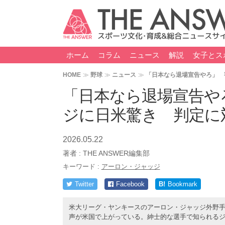
ホーム
コラム
ニュース
解説
女子とス
HOME
野球
ニュース
「日本なら退場宣告やろ」 
「日本なら退場宣告や
ジに日米驚き 判定に
2026.05.22
著者 :
THE ANSWER編集部
キーワード :
アーロン・ジャッジ
Twitter
Facebook
B!
Bookmark
米大リーグ・ヤンキースのアーロン・ジャッジ外野手
声が米国で上がっている。紳士的な選手で知られる