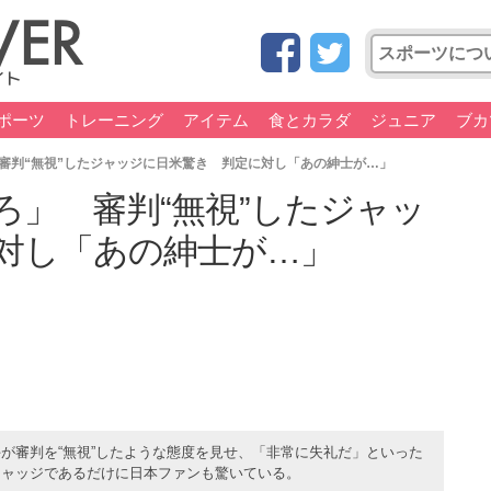
ポーツ
トレーニング
アイテム
食とカラダ
ジュニア
ブカ
審判“無視”したジャッジに日米驚き 判定に対し「あの紳士が…」
ろ」 審判“無視”したジャッ
対し「あの紳士が…」
が審判を“無視”したような態度を見せ、「非常に失礼だ」といった
ジャッジであるだけに日本ファンも驚いている。