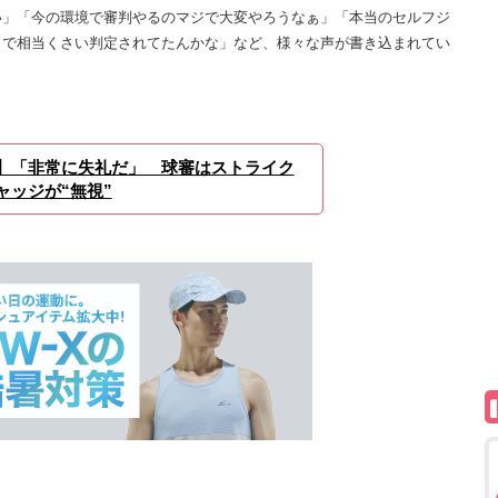
い」「今の環境で審判やるのマジで大変やろうなぁ」「本当のセルフジ
まで相当くさい判定されてたんかな」など、様々な声が書き込まれてい
】「非常に失礼だ」 球審はストライク
ャッジが“無視”