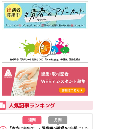
週間
月間
「本当は去年で…」陽岱鋼が引退を1年延ばした