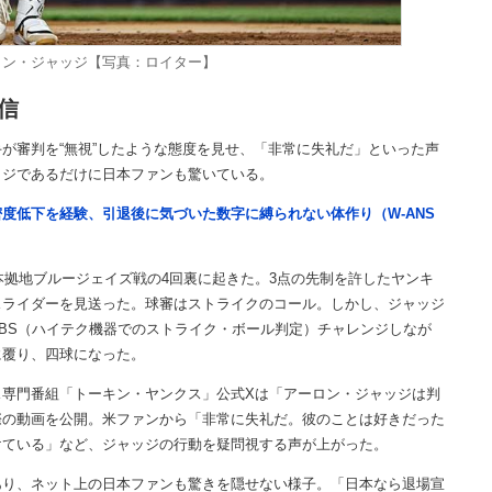
ロン・ジャッジ【写真：ロイター】
信
審判を“無視”したような態度を見せ、「非常に失礼だ」といった声
ッジであるだけに日本ファンも驚いている。
度低下を経験、引退後に気づいた数字に縛られない体作り（W-ANS
本拠地ブルージェイズ戦の4回裏に起きた。3点の先制を許したヤンキ
スライダーを見送った。球審はストライクのコール。しかし、ジャッジ
BS（ハイテク機器でのストライク・ボール判定）チャレンジしなが
に覆り、四球になった。
専門番組「トーキン・ヤンクス」公式Xは「アーロン・ジャッジは判
際の動画を公開。米ファンから「非常に失礼だ。彼のことは好きだった
けている」など、ジャッジの行動を疑問視する声が上がった。
り、ネット上の日本ファンも驚きを隠せない様子。「日本なら退場宣