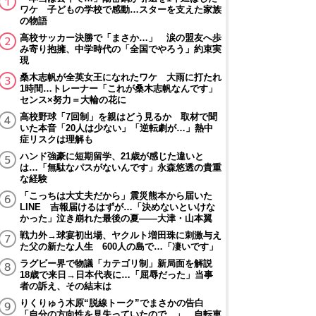
ワケ 子どもの学校で感動…スターを支えた家族
の物語
高校サッカー決勝で「まさか…」 涙の盟友へ歩
み寄り抱擁、中学時代の「全国でやろう」約束実
現
桑木志帆が全英女王になれたワケ 大雨に打たれ
1時間…トレーナー「これが桑木志帆なんです」
センス×努力＝大輪の花に
高校野球「7回制」を親はどう見るか 取材で聞
いた本音「20人は少ない」「逆転劇が…」熱中
症リスクは理解も
ハンド強豪に短期留学、21歳が感じた違いと
は…「無駄なパスがないんです」永森悠透の貴重
な経験
「こっちは大丈夫だから」震災熊本から届いた
LINE 吉報届けるはずが…「決めないといけな
かった」泣き崩れた最後の夏――大津・山本翼
戦力外→球宴初出場、ヤクルト増田珠に刺激与え
た父の新たな人生 600人の島で…「凄いです」
ラグビー界で物議「カテゴリ制」新局面を解説
18歳で来日→日本代表に…「屈辱だった」当事
者の訴え、その結末は
りくりゅう木原“脱線トーク”でまさかの告白
「自分の方向性を見失っていたので…」 自転車