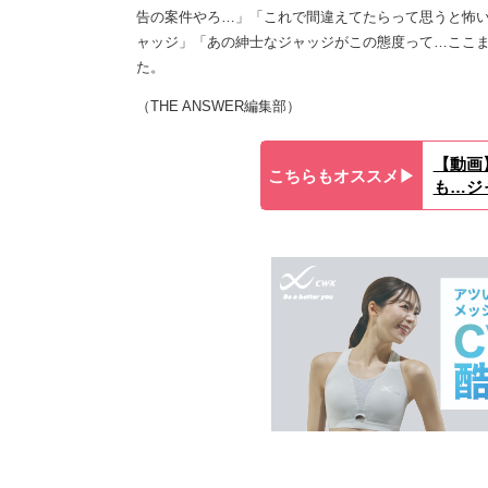
告の案件やろ…」「これで間違えてたらって思うと怖
ャッジ」「あの紳士なジャッジがこの態度って…ここ
た。
（THE ANSWER編集部）
【動画
こちらもオススメ▶︎
も…ジ