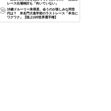
レース出場検討も「向いていない」
18歳ドルーリー朱瑛里、会うのが楽しみな同世
代は？ 米名門大進学前のラストレース「本当に
ワクワク」【陸上U20世界選手権】