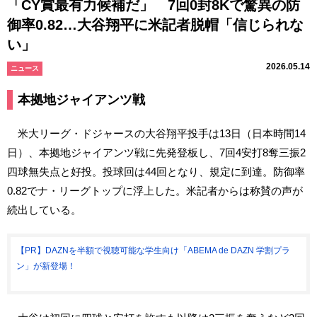
「CY賞最有力候補だ」 7回0封8Kで驚異の防
御率0.82…大谷翔平に米記者脱帽「信じられな
い」
2026.05.14
ニュース
本拠地ジャイアンツ戦
米大リーグ・ドジャースの大谷翔平投手は13日（日本時間14
日）、本拠地ジャイアンツ戦に先発登板し、7回4安打8奪三振2
四球無失点と好投。投球回は44回となり、規定に到達。防御率
0.82でナ・リーグトップに浮上した。米記者からは称賛の声が
続出している。
【PR】DAZNを半額で視聴可能な学生向け「ABEMA de DAZN 学割プラ
ン」が新登場！