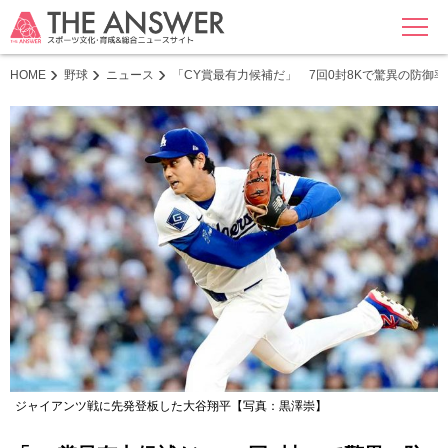
MENU
HOME
野球
ニュース
「CY賞最有力候補だ」 7回0封8Kで驚異の防御率
ジャイアンツ戦に先発登板した大谷翔平【写真：黒澤崇】