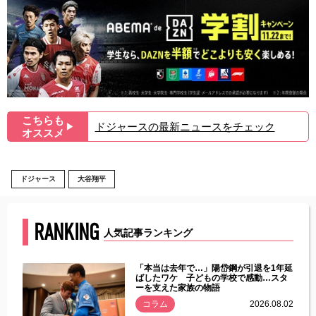
こちらも
ドジャースの最新ニュースをチェック
▶︎
オススメ
ドジャース
大谷翔平
RANKING
人気記事ランキング
じた違
「本当は去年で…」陽岱鋼が引退を1年延
す」永
ばしたワケ 子どもの学校で感動…スタ
ーを支えた家族の物語
.08.01
コラム
2026.08.02