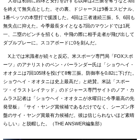
大谷は初回に四球と安打を許すも以降は2三振を奪うなど3回
を終えて無失点とした。その裏、ドジャースは9番エスピナル、
1番ベッツの本塁打で援護した。4回は三者連続三振、5、6回も
無失点に抑えた。今季最長タイとなる7回のマウンドでは1死
一、二塁のピンチを招くも、中飛の際に相手走者が飛び出して
ダブルプレーに。スコアボードに0を刻んだ。
X上では米識者が続々と反応。米スポーツ専門局「FOXスポ
ーツ」のアナリストのベン・バーランダー氏は「ショウヘイ・
オオタニは7回105球を投げて8奪三振。防御率を0.82に下げた。
ショウヘイ・オオタニは史上最高だ」と絶賛。米誌「スポー
ツ・イラストレイテッド」のドジャース専門サイトのノア・カ
ムラス記者は「ショウヘイ・オオタニが水曜日に今季最高の先
発登板」「サイ・ヤング賞候補であるだけでなく、シーズン序
盤のサイ・ヤング賞最有力候補だ。彼は信じられないほど素晴
らしい」と脱帽した。（THE ANSWER編集部）