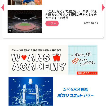
経異常
「なんとなく」で選ばない スポーツ医
づいた
が語るサプリメント摂取の基本とネイチ
ャーメイドの特長
コラム
2026.07.17
.07.21
PR