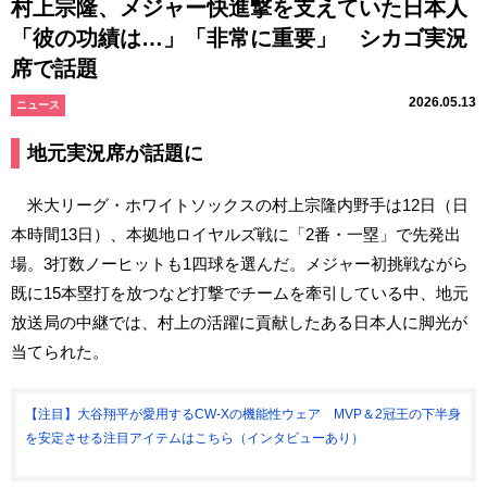
村上宗隆、メジャー快進撃を支えていた日本人
「彼の功績は…」「非常に重要」 シカゴ実況
席で話題
2026.05.13
ニュース
地元実況席が話題に
米大リーグ・ホワイトソックスの村上宗隆内野手は12日（日
本時間13日）、本拠地ロイヤルズ戦に「2番・一塁」で先発出
場。3打数ノーヒットも1四球を選んだ。メジャー初挑戦ながら
既に15本塁打を放つなど打撃でチームを牽引している中、地元
放送局の中継では、村上の活躍に貢献したある日本人に脚光が
当てられた。
【注目】大谷翔平が愛用するCW-Xの機能性ウェア MVP＆2冠王の下半身
を安定させる注目アイテムはこちら（インタビューあり）