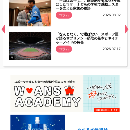
じた違
「本当は去年で…」陽岱鋼が引退を1年延
す」永
ばしたワケ 子どもの学校で感動…スタ
ーを支えた家族の物語
.08.01
コラム
2026.08.02
経異常
「なんとなく」で選ばない スポーツ医
づいた
が語るサプリメント摂取の基本とネイチ
ャーメイドの特長
コラム
2026.07.17
.07.21
PR