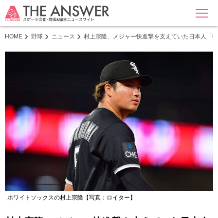
MENU
HOME
野球
ニュース
村上宗隆、メジャー快進撃を支えていた日本人「彼
ホワイトソックスの村上宗隆【写真：ロイター】