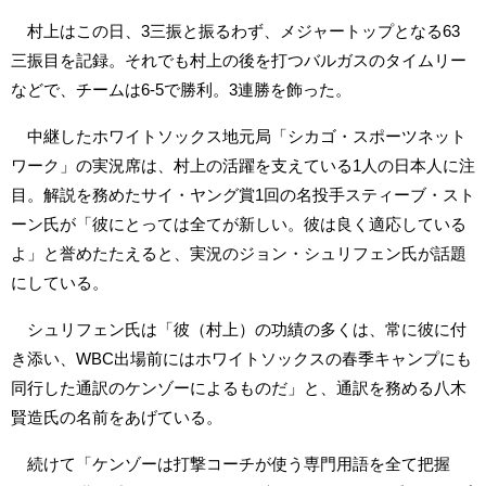
村上はこの日、3三振と振るわず、メジャートップとなる63
三振目を記録。それでも村上の後を打つバルガスのタイムリー
などで、チームは6-5で勝利。3連勝を飾った。
中継したホワイトソックス地元局「シカゴ・スポーツネット
ワーク」の実況席は、村上の活躍を支えている1人の日本人に注
目。解説を務めたサイ・ヤング賞1回の名投手スティーブ・スト
ーン氏が「彼にとっては全てが新しい。彼は良く適応している
よ」と誉めたたえると、実況のジョン・シュリフェン氏が話題
にしている。
シュリフェン氏は「彼（村上）の功績の多くは、常に彼に付
き添い、WBC出場前にはホワイトソックスの春季キャンプにも
同行した通訳のケンゾーによるものだ」と、通訳を務める八木
賢造氏の名前をあげている。
続けて「ケンゾーは打撃コーチが使う専門用語を全て把握