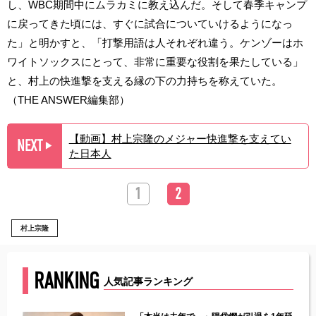
し、WBC期間中にムラカミに教え込んだ。そして春季キャンプ
に戻ってきた頃には、すぐに試合についていけるようになっ
た」と明かすと、「打撃用語は人それぞれ違う。ケンゾーはホ
ワイトソックスにとって、非常に重要な役割を果たしている」
と、村上の快進撃を支える縁の下の力持ちを称えていた。
（THE ANSWER編集部）
【動画】村上宗隆のメジャー快進撃を支えてい
NEXT
▶︎
た日本人
1
2
村上宗隆
RANKING
人気記事ランキング