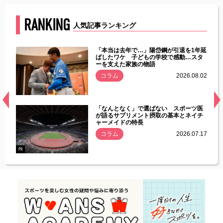
RANKING
人気記事ランキング
じた違
「本当は去年で…」陽岱鋼が引退を1年延
す」永
ばしたワケ 子どもの学校で感動…スタ
ーを支えた家族の物語
.08.01
コラム
2026.08.02
経異常
「なんとなく」で選ばない スポーツ医
づいた
が語るサプリメント摂取の基本とネイチ
ャーメイドの特長
コラム
2026.07.17
.07.21
PR