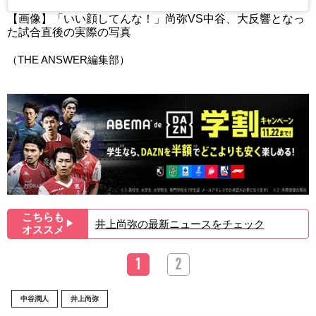
【画像】「いい顔してんな！」尚弥VS中谷、大反響となっ
た試合直後の実際の写真
（THE ANSWER編集部）
こちらも
井上尚弥の最新ニュースをチェック
▶︎
オススメ
1
2
中谷潤人
井上尚弥