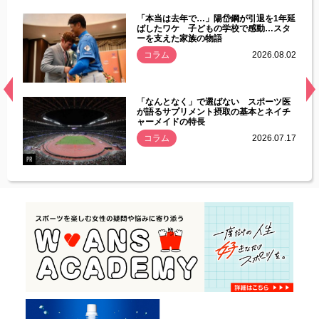
じた違
「本当は去年で…」陽岱鋼が引退を1年延
す」永
ばしたワケ 子どもの学校で感動…スタ
ーを支えた家族の物語
.08.01
コラム
2026.08.02
経異常
「なんとなく」で選ばない スポーツ医
づいた
が語るサプリメント摂取の基本とネイチ
ャーメイドの特長
コラム
2026.07.17
.07.21
PR