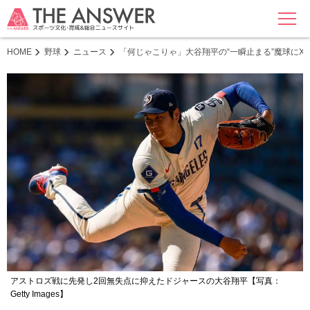
MENU
HOME
野球
ニュース
「何じゃこりゃ」大谷翔平の“一瞬止まる”魔球に
アストロズ戦に先発し2回無失点に抑えたドジャースの大谷翔平【写真：
Getty Images】