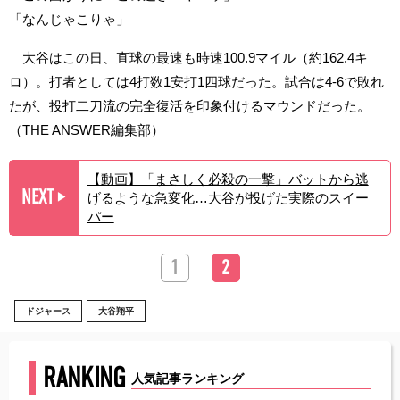
「なんじゃこりゃ」
大谷はこの日、直球の最速も時速100.9マイル（約162.4キ
ロ）。打者としては4打数1安打1四球だった。試合は4-6で敗れ
たが、投打二刀流の完全復活を印象付けるマウンドだった。
（THE ANSWER編集部）
【動画】「まさしく必殺の一撃」バットから逃
NEXT
げるような急変化…大谷が投げた実際のスイー
▶︎
パー
1
2
ドジャース
大谷翔平
RANKING
人気記事ランキング