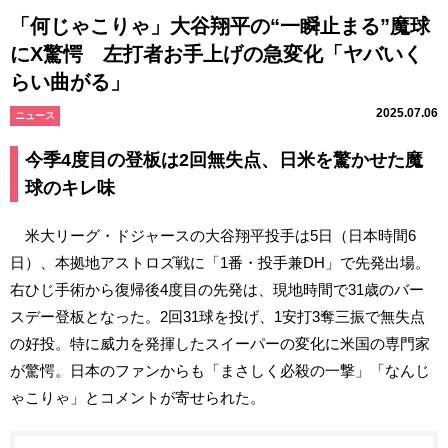
「何じゃこりゃ」大谷翔平の“一瞬止まる”魔球
にX驚愕 左打者お手上げの急変化「ヤバいく
らい曲がる」
2025.07.06
ニュース
今季4度目の登板は2回無失点、日米を驚かせた魔
球のキレ味
米大リーグ・ドジャースの大谷翔平投手は5日（日本時間6
日）、本拠地アストロズ戦に「1番・投手兼DH」で先発出場。
右ひじ手術から復帰後4度目の先発は、現地時間で31歳のバー
スデー登板となった。2回31球を投げ、1安打3奪三振で無失点
の好投。特に威力を発揮したスイーパーの変化に米国の専門家
が驚愕。日本のファンからも「まさしく必殺の一撃」「なんじ
ゃこりゃ」とコメントが寄せられた。