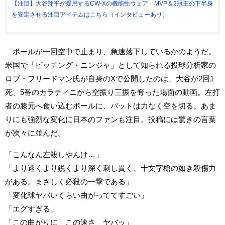
【注目】大谷翔平が愛用するCW-Xの機能性ウェア MVP＆2冠王の下半身
を安定させる注目アイテムはこちら（インタビューあり）
ボールが一回空中で止まり、急速落下しているかのようだ。
米国で「ピッチング・ニンジャ」として知られる投球分析家の
ロブ・フリードマン氏が自身のXで公開したのは、大谷が2回1
死、5番のカラティニから空振り三振を奪った場面の動画。左打
者の膝元へ食い込むボールに、バットは力なく空を切る。あま
りにも強烈な変化に日本のファンも注目。投稿には驚きの言葉
が次々に並んだ。
「こんなん左殺しやんけ…」
「より速くより鋭くより深く刺し貫く、十文字槍の如き殺傷力
がある。まさしく必殺の一撃である」
「変化球ヤバいくらい曲がっててすごい」
「エグすぎる」
「この曲がりに この速さ ヤバッ」