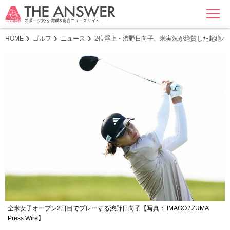
MENU
HOME
ゴルフ
ニュース
2位浮上・渋野日向子、米実況が絶賛した超絶パ
全米女子オープン2日目でプレーする渋野日向子【写真： IMAGO / ZUMA
Press Wire】