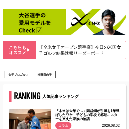
【全米女子オープン選手権】今日の米国女
こちらも
▶︎
オススメ
子ゴルフ結果速報リーダーボード
女子プロゴルフ
渋野日向子
RANKING
人気記事ランキング
じた違
「本当は去年で…」陽岱鋼が引退を1年延
す」永
ばしたワケ 子どもの学校で感動…スタ
ーを支えた家族の物語
.08.01
コラム
2026.08.02