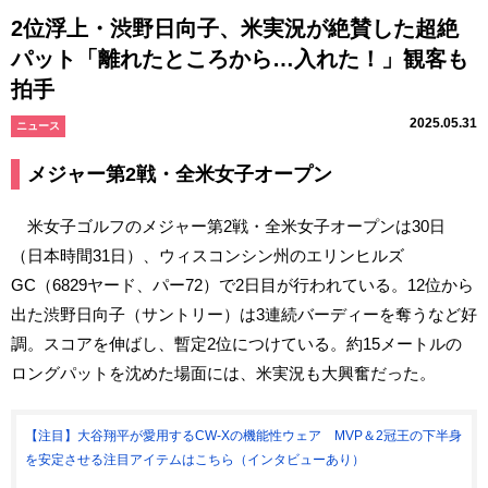
2位浮上・渋野日向子、米実況が絶賛した超絶
パット「離れたところから…入れた！」観客も
拍手
2025.05.31
ニュース
メジャー第2戦・全米女子オープン
米女子ゴルフのメジャー第2戦・全米女子オープンは30日
（日本時間31日）、ウィスコンシン州のエリンヒルズ
GC（6829ヤード、パー72）で2日目が行われている。12位から
出た渋野日向子（サントリー）は3連続バーディーを奪うなど好
調。スコアを伸ばし、暫定2位につけている。約15メートルの
ロングパットを沈めた場面には、米実況も大興奮だった。
【注目】大谷翔平が愛用するCW-Xの機能性ウェア MVP＆2冠王の下半身
を安定させる注目アイテムはこちら（インタビューあり）