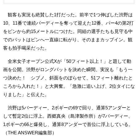
観客も実況も絶賛した1打だった。前半で1つ伸ばした渋野は
10、11番で連続バーディーを奪って迎えた12番、パー4の第2打
をピンから約15メートルにつけた。同組の選手たちも見守る中
でのパットはピンへ一直線に転がり、そのままカップイン。観
客も拍手喝采だった。
全米女子オープン公式Xが「50フィート以上！」と題して動
画を公開。渋野がロングパットを決めた瞬間、実況も「もう一
つ決めた！ シブノ、斜面をのぼらせて、51フィート離れたと
ころから入れた！」と大興奮。「急激に追い上げ、2位タイにな
りました」と伝えた。
渋野は5バーディー、2ボギーの69で回り、通算5アンダーと
して暫定2位に浮上。西郷真央（島津製作所）が7バーディー、
1ボギーの66と爆発し、通算8アンダーで首位に浮上している。
（THE ANSWER編集部）