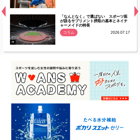
経異常
「なんとなく」で選ばない スポーツ医
づいた
が語るサプリメント摂取の基本とネイチ
ャーメイドの特長
コラム
2026.07.17
.07.21
PR