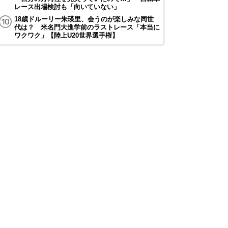
レース出場検討も「向いていない」
18歳ドルーリー朱瑛里、会うのが楽しみな同世
代は？ 米名門大進学前のラストレース「本当に
ワクワク」【陸上U20世界選手権】