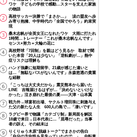
ワケ 子どもの学校で感動…スターを支えた家族
の物語
高校サッカー決勝で「まさか…」 涙の盟友へ歩
み寄り抱擁、中学時代の「全国でやろう」約束実
現
桑木志帆が全英女王になれたワケ 大雨に打たれ
1時間…トレーナー「これが桑木志帆なんです」
センス×努力＝大輪の花に
高校野球「7回制」を親はどう見るか 取材で聞
いた本音「20人は少ない」「逆転劇が…」熱中
症リスクは理解も
ハンド強豪に短期留学、21歳が感じた違いと
は…「無駄なパスがないんです」永森悠透の貴重
な経験
「こっちは大丈夫だから」震災熊本から届いた
LINE 吉報届けるはずが…「決めないといけな
かった」泣き崩れた最後の夏――大津・山本翼
戦力外→球宴初出場、ヤクルト増田珠に刺激与え
た父の新たな人生 600人の島で…「凄いです」
ラグビー界で物議「カテゴリ制」新局面を解説
18歳で来日→日本代表に…「屈辱だった」当事
者の訴え、その結末は
りくりゅう木原“脱線トーク”でまさかの告白
「自分の方向性を見失っていたので…」 自転車