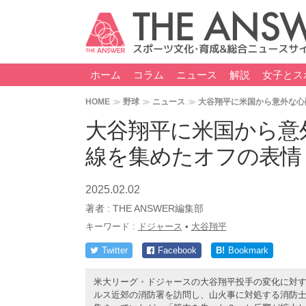
ホーム
コラム
ニュース
解説
女子とス
HOME
野球
ニュース
大谷翔平に米国から意外な心
大谷翔平に米国から意
線を集めたオフの表情
2025.02.02
著者 :
THE ANSWER編集部
キーワード :
ドジャース
•
大谷翔平
Twitter
Facebook
B!
Bookmark
米大リーグ・ドジャースの大谷翔平投手の変化に対す
ルス近郊の消防署を訪問し、山火事に対処する消防