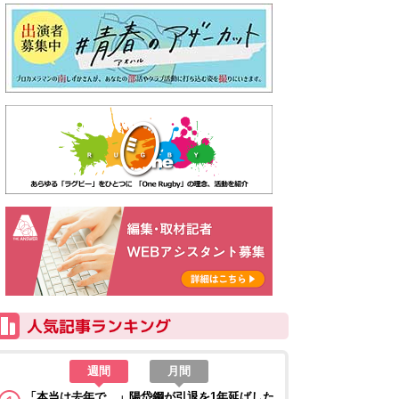
週間
月間
「本当は去年で…」陽岱鋼が引退を1年延ばした