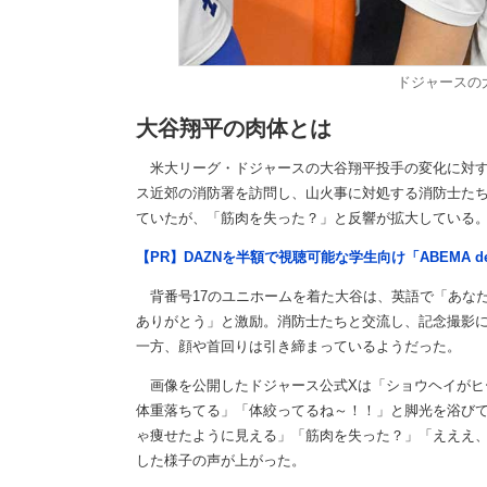
ドジャースの
大谷翔平の肉体とは
米大リーグ・ドジャースの大谷翔平投手の変化に対する
ス近郊の消防署を訪問し、山火事に対処する消防士た
ていたが、「筋肉を失った？」と反響が拡大している
【PR】DAZNを半額で視聴可能な学生向け「ABEMA d
背番号17のユニホームを着た大谷は、英語で「あな
ありがとう」と激励。消防士たちと交流し、記念撮影に
一方、顔や首回りは引き締まっているようだった。
画像を公開したドジャース公式Xは「ショウヘイがヒ
体重落ちてる」「体絞ってるね～！！」と脚光を浴びて
ゃ痩せたように見える」「筋肉を失った？」「えええ
した様子の声が上がった。