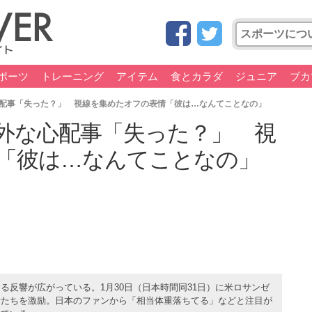
ポーツ
トレーニング
アイテム
食とカラダ
ジュニア
ブカ
配事「失った？」 視線を集めたオフの表情「彼は…なんてことなの」
外な心配事「失った？」 視
「彼は…なんてことなの」
る反響が広がっている。1月30日（日本時間同31日）に米ロサンゼ
士たちを激励。日本のファンから「相当体重落ちてる」などと注目が