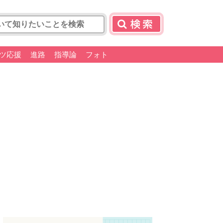
ツ応援
進路
指導論
フォト