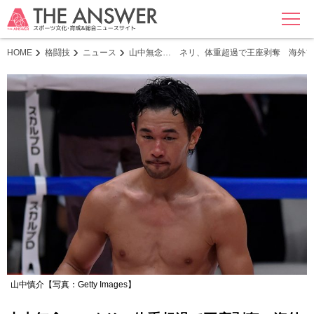
MENU
HOME
格闘技
ニュース
山中無念… ネリ、体重超過で王座剥奪 海外フ
山中慎介【写真：Getty Images】