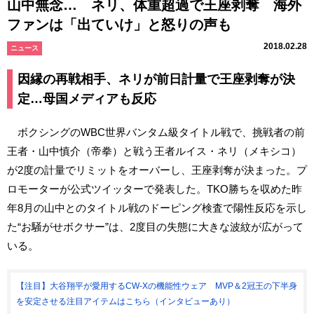
山中無念… ネリ、体重超過で王座剥奪 海外
ファンは「出ていけ」と怒りの声も
2018.02.28
ニュース
因縁の再戦相手、ネリが前日計量で王座剥奪が決
定…母国メディアも反応
ボクシングのWBC世界バンタム級タイトル戦で、挑戦者の前
王者・山中慎介（帝拳）と戦う王者ルイス・ネリ（メキシコ）
が2度の計量でリミットをオーバーし、王座剥奪が決まった。プ
ロモーターが公式ツイッターで発表した。TKO勝ちを収めた昨
年8月の山中とのタイトル戦のドーピング検査で陽性反応を示し
た“お騒がせボクサー”は、2度目の失態に大きな波紋が広がって
いる。
【注目】大谷翔平が愛用するCW-Xの機能性ウェア MVP＆2冠王の下半身
を安定させる注目アイテムはこちら（インタビューあり）