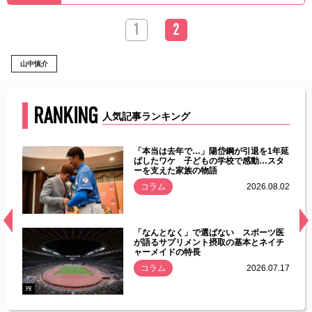
1
2
山中慎介
RANKING
人気記事ランキング
じた違
「本当は去年で…」陽岱鋼が引退を1年延
す」永
ばしたワケ 子どもの学校で感動…スタ
ーを支えた家族の物語
.08.01
コラム
2026.08.02
経異常
「なんとなく」で選ばない スポーツ医
づいた
が語るサプリメント摂取の基本とネイチ
ャーメイドの特長
コラム
2026.07.17
.07.21
PR