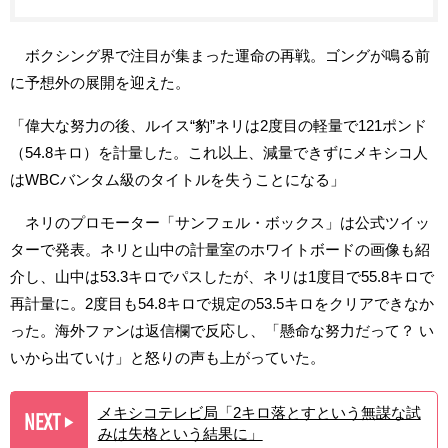
ボクシング界で注目が集まった運命の再戦。ゴングが鳴る前
に予想外の展開を迎えた。
「偉大な努力の後、ルイス“豹”ネリは2度目の軽量で121ポンド
（54.8キロ）を計量した。これ以上、減量できずにメキシコ人
はWBCバンタム級のタイトルを失うことになる」
ネリのプロモーター「サンフェル・ボックス」は公式ツイッ
ターで発表。ネリと山中の計量室のホワイトボードの画像も紹
介し、山中は53.3キロでパスしたが、ネリは1度目で55.8キロで
再計量に。2度目も54.8キロで規定の53.5キロをクリアできなか
った。海外ファンは返信欄で反応し、「懸命な努力だって？ い
いから出ていけ」と怒りの声も上がっていた。
メキシコテレビ局「2キロ落とすという無謀な試
NEXT
▶︎
みは失格という結果に」