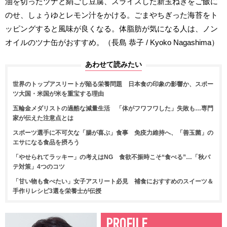
油を切ったツナと絹ごし豆腐、スライスした新玉ねぎをご飯に
のせ、しょうゆとレモン汁をかける。ごまやちぎった海苔をト
ッピングすると風味が良くなる。体脂肪が気になる人は、ノン
オイルのツナ缶がおすすめ。（長島 恭子 / Kyoko Nagashima）
あわせて読みたい
世界のトップアスリートが陥る栄養問題 日本食の印象の影響か、スポー
ツ大国・米国が米を重宝する理由
五輪金メダリストの過酷な減量生活 「体がフワフワした」失敗も…専門
家が伝えた注意点とは
スポーツ選手に不可欠な「腸が喜ぶ」食事 免疫力維持へ、「善玉菌」の
エサになる食品を摂ろう
「やせられてラッキー」の考えはNG 食欲不振時こそ“食べる”…「秋バ
テ対策」4つのコツ
「甘い物も食べたい」女子アスリート必見 補食におすすめのスイーツ＆
手作りレシピ3選を栄養士が伝授
PROFILE