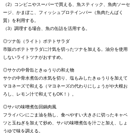
（2）コンビニやスーパーで買える、魚スティック、魚肉ソーセ
ージ、かまぼこ、フィッシュプロテインバー（魚肉たんぱく
質）を利用する。
（3）調理する場合、魚の缶詰を活用する。
◎ツナ缶（ライト）ポテトサラダ
市販のポテトサラダに汁気を切ったツナを加える。油分を使用
しないライトツナがおすすめ。
◎サケの中骨缶ときゅうりの和え物
サケの中骨水煮缶の水気を切り、塩もみしたきゅうりを加えて
マヨネーズで和える（マヨネーズの代わりにしょうがや大根お
ろし、レモン汁で和えてもOK！）。
◎サバの味噌煮缶回鍋肉風
フライパンにごま油を熱し、食べやすい大きさに切ったキャベ
ツと玉ねぎを加えて炒め、サバの味噌煮缶を汁ごと加え、しょ
うゆで味を調える。