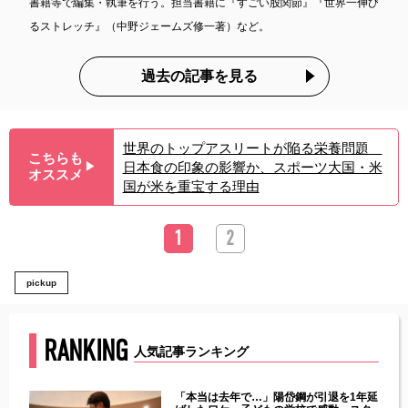
書籍等で編集・執筆を行う。担当書籍に『すごい股関節』『世界一伸び
るストレッチ』（中野ジェームズ修一著）など。
過去の記事を見る
世界のトップアスリートが陥る栄養問題
こちらも
日本食の印象の影響か、スポーツ大国・米
▶︎
オススメ
国が米を重宝する理由
1
2
pickup
RANKING
人気記事ランキング
じた違
「本当は去年で…」陽岱鋼が引退を1年延