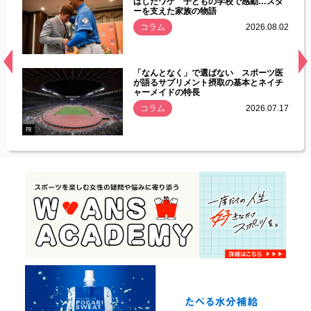
す」永
ばしたワケ 子どもの学校で感動…スタ
ーを支えた家族の物語
.08.01
コラム
2026.08.02
経異常
「なんとなく」で選ばない スポーツ医
づいた
が語るサプリメント摂取の基本とネイチ
ャーメイドの特長
コラム
2026.07.17
.07.21
PR