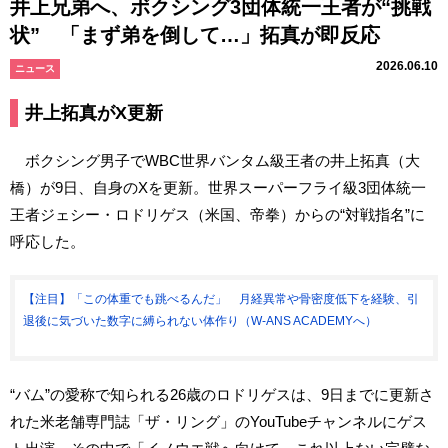
井上兄弟へ、ボクシング3団体統一王者が“挑戦
状” 「まず弟を倒して…」拓真が即反応
2026.06.10
ニュース
井上拓真がX更新
ボクシング男子でWBC世界バンタム級王者の井上拓真（大
橋）が9日、自身のXを更新。世界スーパーフライ級3団体統一
王者ジェシー・ロドリゲス（米国、帝拳）からの“対戦指名”に
呼応した。
【注目】「この体重でも跳べるんだ」 月経異常や骨密度低下を経験、引
退後に気づいた数字に縛られない体作り（W-ANS ACADEMYへ）
“バム”の愛称で知られる26歳のロドリゲスは、9日までに更新さ
れた米老舗専門誌「ザ・リング」のYouTubeチャンネルにゲス