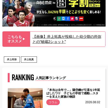
【画像】井上拓真が投稿した幼少期の尚弥
こちらも
▶︎
オススメ
との“秘蔵2ショット”
井上尚弥
井上拓真
RANKING
人気記事ランキング
じた違
「本当は去年で…」陽岱鋼が引退を1年延
す」永
ばしたワケ 子どもの学校で感動…スタ
ーを支えた家族の物語
.08.01
コラム
2026.08.02