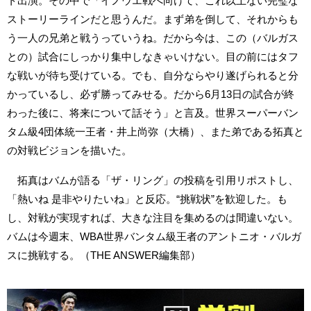
ト出演。その中で「イノウエ戦へ向けて、これ以上ない完璧な
ストーリーラインだと思うんだ。まず弟を倒して、それからも
う一人の兄弟と戦うっていうね。だから今は、この（バルガス
との）試合にしっかり集中しなきゃいけない。目の前にはタフ
な戦いが待ち受けている。でも、自分ならやり遂げられると分
かっているし、必ず勝ってみせる。だから6月13日の試合が終
わった後に、将来について話そう」と言及。世界スーパーバン
タム級4団体統一王者・井上尚弥（大橋）、また弟である拓真と
の対戦ビジョンを描いた。
拓真はバムが語る「ザ・リング」の投稿を引用リポストし、
「熱いね 是非やりたいね」と反応。“挑戦状”を歓迎した。も
し、対戦が実現すれば、大きな注目を集めるのは間違いない。
バムは今週末、WBA世界バンタム級王者のアントニオ・バルガ
スに挑戦する。（THE ANSWER編集部）