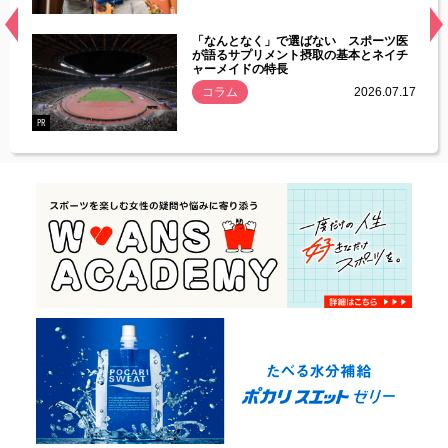
経異常
「なんとなく」で選ばない スポーツ医
づいた
が語るサプリメント摂取の基本とネイチ
ャーメイドの特長
コラム
2026.07.17
.07.21
PR