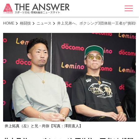
MENU
HOME
格闘技
ニュース
井上兄弟へ、ボクシング3団体統一王者が“挑戦
井上拓真（左）と兄・尚弥【写真：澤田直人】