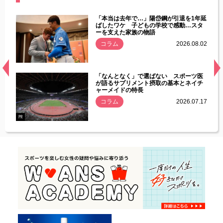
じた違
「本当は去年で…」陽岱鋼が引退を1年延
す」永
ばしたワケ 子どもの学校で感動…スタ
ーを支えた家族の物語
.08.01
コラム
2026.08.02
経異常
「なんとなく」で選ばない スポーツ医
づいた
が語るサプリメント摂取の基本とネイチ
ャーメイドの特長
コラム
2026.07.17
.07.21
PR