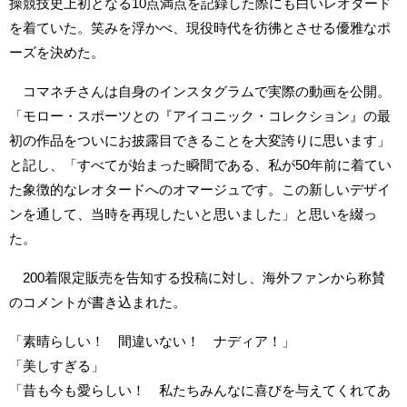
操競技史上初となる10点満点を記録した際にも白いレオタード
を着ていた。笑みを浮かべ、現役時代を彷彿とさせる優雅なポ
ーズを決めた。
コマネチさんは自身のインスタグラムで実際の動画を公開。
「モロー・スポーツとの『アイコニック・コレクション』の最
初の作品をついにお披露目できることを大変誇りに思います」
と記し、「すべてが始まった瞬間である、私が50年前に着てい
た象徴的なレオタードへのオマージュです。この新しいデザイ
ンを通して、当時を再現したいと思いました」と思いを綴っ
た。
200着限定販売を告知する投稿に対し、海外ファンから称賛
のコメントが書き込まれた。
「素晴らしい！ 間違いない！ ナディア！」
「美しすぎる」
「昔も今も愛らしい！ 私たちみんなに喜びを与えてくれてあ