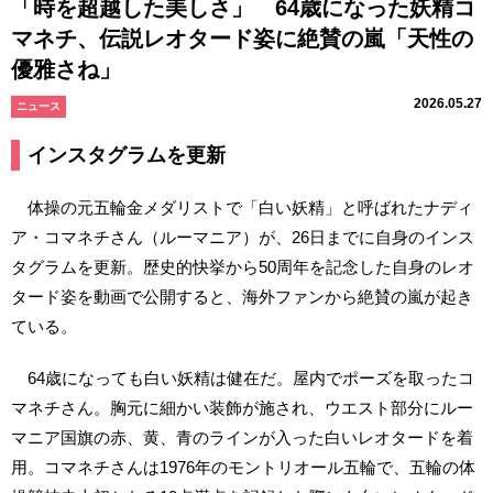
「時を超越した美しさ」 64歳になった妖精コ
マネチ、伝説レオタード姿に絶賛の嵐「天性の
優雅さね」
2026.05.27
ニュース
インスタグラムを更新
体操の元五輪金メダリストで「白い妖精」と呼ばれたナディ
ア・コマネチさん（ルーマニア）が、26日までに自身のインス
タグラムを更新。歴史的快挙から50周年を記念した自身のレオ
タード姿を動画で公開すると、海外ファンから絶賛の嵐が起き
ている。
64歳になっても白い妖精は健在だ。屋内でポーズを取ったコ
マネチさん。胸元に細かい装飾が施され、ウエスト部分にルー
マニア国旗の赤、黄、青のラインが入った白いレオタードを着
用。コマネチさんは1976年のモントリオール五輪で、五輪の体