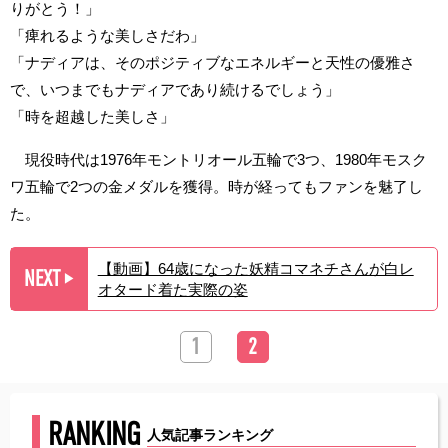
りがとう！」
「痺れるような美しさだわ」
「ナディアは、そのポジティブなエネルギーと天性の優雅さ
で、いつまでもナディアであり続けるでしょう」
「時を超越した美しさ」
現役時代は1976年モントリオール五輪で3つ、1980年モスク
ワ五輪で2つの金メダルを獲得。時が経ってもファンを魅了し
た。
【動画】64歳になった妖精コマネチさんが白レ
NEXT
▶︎
オタード着た実際の姿
1
2
RANKING
人気記事ランキング