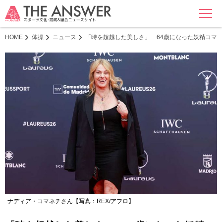
MENU
HOME
体操
ニュース
「時を超越した美しさ」 64歳になった妖精コマ
ナディア・コマネチさん【写真：REX/アフロ】