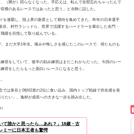
て、（脚が）回らなくなった。手応えは、転んで全部忘れちゃったんで
、収穫のあるレースではあったと思う」と冷静に話した。
イを連覇し、陸上界の新星として期待を集めてきた。昨年の日本選手
泉谷、村竹ラシッドら、世界で活躍するハードラーを輩出した名門・
る飛躍を目指して取り組んでいる。
が、まだ大学1年生。痛みや悔しさを感じたこのレースで、得たものも
る練習をしていて、後半の刻み練習はまだこれからだった。今回のレー
み練習をしたらもっと面白いレースになると思う」
る。
では泉谷と0秒02差の2位に食い込み、国内トップ戦線で存在感を発
張りたい」。逸材が成長への大きな一歩を踏み出した。
e）
いて誰かと思ったら…あれ？」18歳・古
レミーに日本王者も驚愕