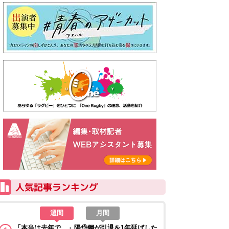
週間
月間
「本当は去年で…」陽岱鋼が引退を1年延ばした