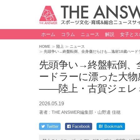
ホーム
コラム
ニュース
解説
女子とス
HOME
陸上
ニュース
先頭争い→終盤転倒、全身傷だらけも…逸材18歳ハード
先頭争い→終盤転倒、
ードラーに漂った大物
――陸上・古賀ジェレ
2026.05.19
著者 :
THE ANSWER編集部・山野邊 佳穂
Twitter
Facebook
B!
Bookmark