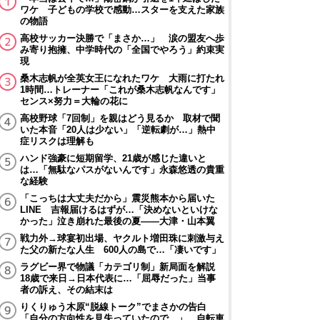
ワケ 子どもの学校で感動…スターを支えた家族
の物語
高校サッカー決勝で「まさか…」 涙の盟友へ歩
み寄り抱擁、中学時代の「全国でやろう」約束実
現
桑木志帆が全英女王になれたワケ 大雨に打たれ
1時間…トレーナー「これが桑木志帆なんです」
センス×努力＝大輪の花に
高校野球「7回制」を親はどう見るか 取材で聞
いた本音「20人は少ない」「逆転劇が…」熱中
症リスクは理解も
ハンド強豪に短期留学、21歳が感じた違いと
は…「無駄なパスがないんです」永森悠透の貴重
な経験
「こっちは大丈夫だから」震災熊本から届いた
LINE 吉報届けるはずが…「決めないといけな
かった」泣き崩れた最後の夏――大津・山本翼
戦力外→球宴初出場、ヤクルト増田珠に刺激与え
た父の新たな人生 600人の島で…「凄いです」
ラグビー界で物議「カテゴリ制」新局面を解説
18歳で来日→日本代表に…「屈辱だった」当事
者の訴え、その結末は
りくりゅう木原“脱線トーク”でまさかの告白
「自分の方向性を見失っていたので…」 自転車