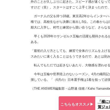
外のことが久しぶりに起きた。スピード感が速くなっ
すけど（笑）。スタートはすごく上手く決まったので
ガーナ人の父を持つ18歳。東京高2年からインターハ
権では、高校生ながら決勝に進出し5位。この春からは
順大に入学し、村竹と練習から競い合うなど、さらな
早くも2028年ロサンゼルス五輪の活躍も期待される
ある。
「最初の入り方としても、練習で全体のリズムを上げ
スみたいに速く入ることはもうできるので、あとは刻
転んでもただでは起きないあたり、大物感を漂わせ
今年は五輪や世界陸上のないシーズン。4月の織田記念
揮している。「（6月の）日本選手権は1着を狙って頑
（THE ANSWER編集部・山野邊 佳穂 / Kaho Yamanob
「横に
こちらもオススメ▶︎
賀ジェ