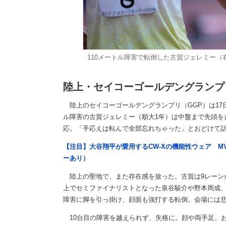
110メートル障害で転倒した古賀ジェレミー
陸上・セイコーゴールデングランプ
陸上のセイコーゴールデングランプリ（GGP）は17日
ル障害の古賀ジェレミー（順大1年）は中盤まで先頭を
応。「手応えは転んで全部忘れちゃった」とおどけて
【注目】大谷翔平が愛用するCW-Xの機能性ウェア M
ーあり）
陸上の聖地で、また存在感を放った。古賀は9レーン
上でセミファイナリストとなった泉谷駿介や野本周成、
障害に脚を引っ掛け、顔面も強打する転倒。会場には
10台目の障害を越えられず、失格に。顔や両手足、