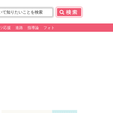
ツ応援
進路
指導論
フォト