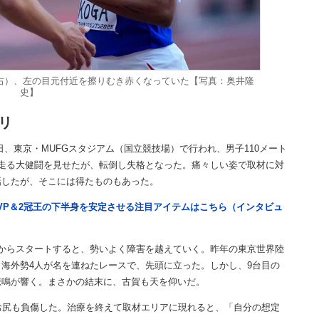
（右）、左の目元付近を擦りむき赤くなっていた【写真：奥井隆
史】
リ
、東京・MUFGスタジアム（国立競技場）で行われ、男子110メート
走る大健闘を見せたが、転倒し失格となった。痛々しい姿で取材に対
話したが、そこには得たものもあった。
VP＆2冠王の下半身を安定させる注目アイテムはこちら（インタビュ
からスタートすると、勢いよく障害を越えていく。昨年の東京世界陸
海外勢4人が名を連ねたレースで、先頭に立った。しかし、9台目の
悲鳴が響く。まさかの結末に、古賀も天を仰いだ。
お尻も負傷した。治療を終えて取材エリアに現れると、「自分の想定