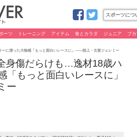
ポーツ
トレーニング
アイテム
食とカラダ
ジュニア
ブカ
ラーに漂った大物感「もっと面白いレースに」――陸上・古賀ジェレミー
全身傷だらけも…逸材18歳ハ
感「もっと面白いレースに」
ミー