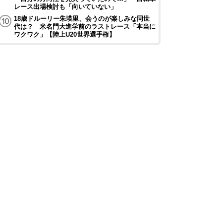
レース出場検討も「向いていない」
18歳ドルーリー朱瑛里、会うのが楽しみな同世
代は？ 米名門大進学前のラストレース「本当に
ワクワク」【陸上U20世界選手権】