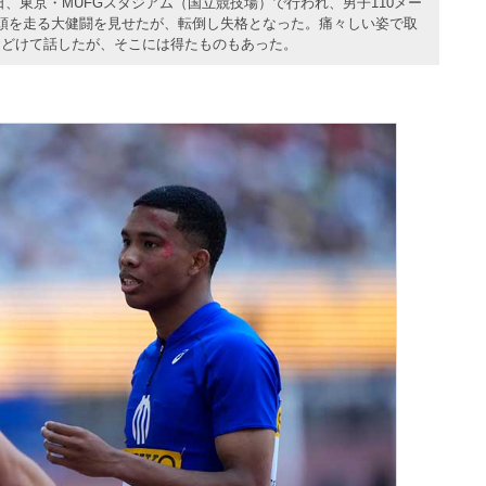
日、東京・MUFGスタジアム（国立競技場）で行われ、男子110メー
頭を走る大健闘を見せたが、転倒し失格となった。痛々しい姿で取
おどけて話したが、そこには得たものもあった。