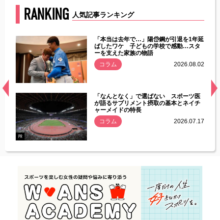
RANKING
人気記事ランキング
じた違
「本当は去年で…」陽岱鋼が引退を1年延
す」永
ばしたワケ 子どもの学校で感動…スタ
ーを支えた家族の物語
.08.01
コラム
2026.08.02
経異常
「なんとなく」で選ばない スポーツ医
づいた
が語るサプリメント摂取の基本とネイチ
ャーメイドの特長
コラム
2026.07.17
.07.21
PR