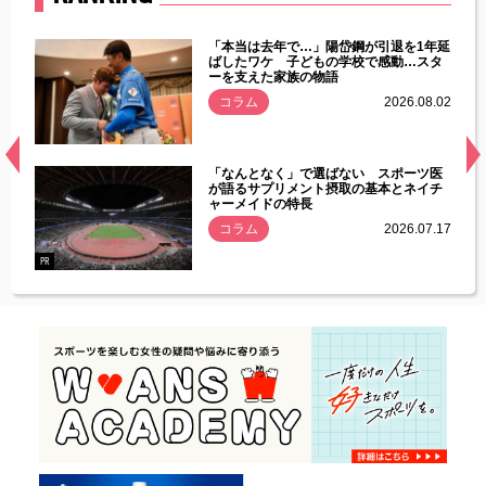
じた違
「本当は去年で…」陽岱鋼が引退を1年延
す」永
ばしたワケ 子どもの学校で感動…スタ
ーを支えた家族の物語
.08.01
コラム
2026.08.02
経異常
「なんとなく」で選ばない スポーツ医
づいた
が語るサプリメント摂取の基本とネイチ
ャーメイドの特長
コラム
2026.07.17
.07.21
PR