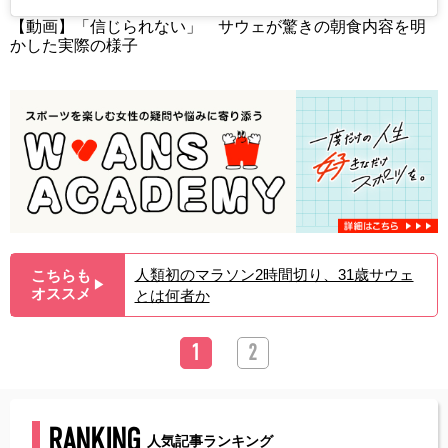
【動画】「信じられない」 サウェが驚きの朝食内容を明
かした実際の様子
人類初のマラソン2時間切り、31歳サウェ
こちらも
▶︎
オススメ
とは何者か
1
2
RANKING
人気記事ランキング