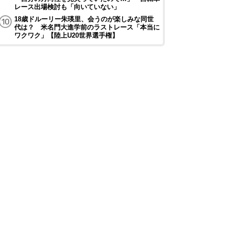
レース出場検討も「向いていない」
18歳ドルーリー朱瑛里、会うのが楽しみな同世
代は？ 米名門大進学前のラストレース「本当に
ワクワク」【陸上U20世界選手権】