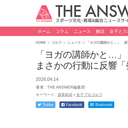
ホーム
コラム
ニュース
解説
女子とス
HOME
ゴルフ
ニュース
「ヨガの講師かと…」 原
「ヨガの講師かと…」
まさかの行動に反響「
2026.04.14
著者 :
THE ANSWER編集部
キーワード :
原英莉花
•
女子プロゴルフ
Twitter
Facebook
B!
Bookmark