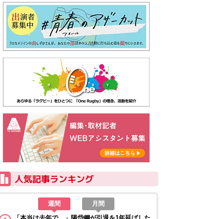
週間
月間
「本当は去年で…」陽岱鋼が引退を1年延ばした