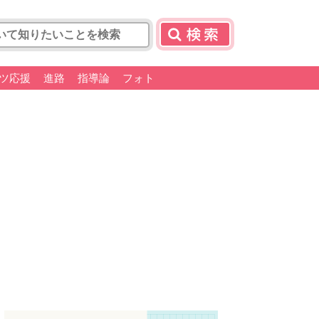
ツ応援
進路
指導論
フォト