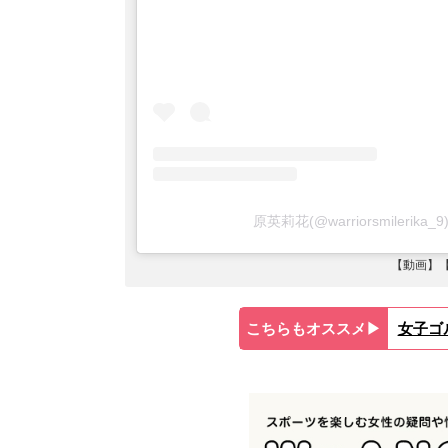
原英莉花(@warriorsmileri
【動画】【
こちらもオススメ▶︎
女子ゴ