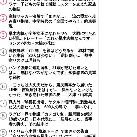
ワケ 子どもの学校で感動…スターを支えた家族
の物語
高校サッカー決勝で「まさか…」 涙の盟友へ歩
み寄り抱擁、中学時代の「全国でやろう」約束実
現
桑木志帆が全英女王になれたワケ 大雨に打たれ
1時間…トレーナー「これが桑木志帆なんです」
センス×努力＝大輪の花に
高校野球「7回制」を親はどう見るか 取材で聞
いた本音「20人は少ない」「逆転劇が…」熱中
症リスクは理解も
ハンド強豪に短期留学、21歳が感じた違いと
は…「無駄なパスがないんです」永森悠透の貴重
な経験
「こっちは大丈夫だから」震災熊本から届いた
LINE 吉報届けるはずが…「決めないといけな
かった」泣き崩れた最後の夏――大津・山本翼
戦力外→球宴初出場、ヤクルト増田珠に刺激与え
た父の新たな人生 600人の島で…「凄いです」
ラグビー界で物議「カテゴリ制」新局面を解説
18歳で来日→日本代表に…「屈辱だった」当事
者の訴え、その結末は
りくりゅう木原“脱線トーク”でまさかの告白
「自分の方向性を見失っていたので…」 自転車