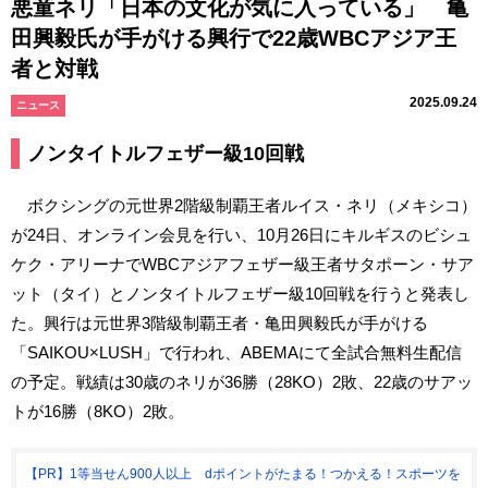
悪童ネリ「日本の文化が気に入っている」 亀
田興毅氏が手がける興行で22歳WBCアジア王
者と対戦
2025.09.24
ニュース
ノンタイトルフェザー級10回戦
ボクシングの元世界2階級制覇王者ルイス・ネリ（メキシコ）
が24日、オンライン会見を行い、10月26日にキルギスのビシュ
ケク・アリーナでWBCアジアフェザー級王者サタポーン・サア
ット（タイ）とノンタイトルフェザー級10回戦を行うと発表し
た。興行は元世界3階級制覇王者・亀田興毅氏が手がける
「SAIKOU×LUSH」で行われ、ABEMAにて全試合無料生配信
の予定。戦績は30歳のネリが36勝（28KO）2敗、22歳のサアッ
トが16勝（8KO）2敗。
【PR】1等当せん900人以上 dポイントがたまる！つかえる！スポーツを