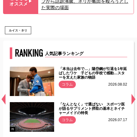
フから話題沸騰、ネリが亀田を殴ろうとし
▶︎
オススメ
た実際の場面
ルイス・ネリ
RANKING
人気記事ランキング
じた違
「本当は去年で…」陽岱鋼が引退を1年延
す」永
ばしたワケ 子どもの学校で感動…スタ
ーを支えた家族の物語
.08.01
コラム
2026.08.02
経異常
「なんとなく」で選ばない スポーツ医
づいた
が語るサプリメント摂取の基本とネイチ
ャーメイドの特長
コラム
2026.07.17
.07.21
PR