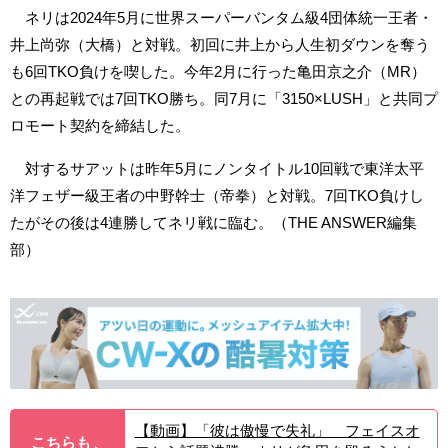
ネリは2024年5月に世界スーパーバンタム級4団体統一王者・
井上尚弥（大橋）と対戦。初回に井上から人生初ダウンを奪う
も6回TKO負けを喫した。今年2月に行った亀田京之介（MR）
との再起戦では7回TKO勝ち。同7月に「3150×LUSH」と共同プ
ロモート契約を締結した。
対するサアットは昨年5月にノンタイトル10回戦で東洋太平
洋フェザー級王者の中野幹士（帝拳）と対戦。7回TKO負けし
たがその後は4連勝してネリ戦に臨む。（THE ANSWER編集
部）
【動画】「彼は傲慢で失礼」 フェイスオ
こちらも