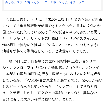
楽しみ、スポーツを支える「ドコモスポーツくじ」をチェック
会見に出席したネリは、「3150×LUSH」と契約を結んだ理由
について「亀田興毅氏が信頼できる人だった。日本の文化とか
国とかを気に入っているので日本で試合をやってみたいと思っ
た」と明かした。サアットの印象は「キャリアやスタイルは、
怖い相手ではないとは思っている」としつつ「いつものように
油断せず勝てる準備をしている」と決意をにじませた。
10月25日には、同会場で元世界3階級制覇王者ジョンリエ
ル・カシメロ（フィリピン）が亀田京之介（MR）とノンタイ
トル58キロ契約10回戦を行う。両者ともにネリとの対戦を希望
しているが、「2人の試合は京之介が勝つと思う。彼の方が若い
しスピードもあるし勢いもある、ノックアウトもできると思
う」と予想。しかし、京之介との再戦については「興味ない。
自分はもっと大きい相手と戦いたい」とした。