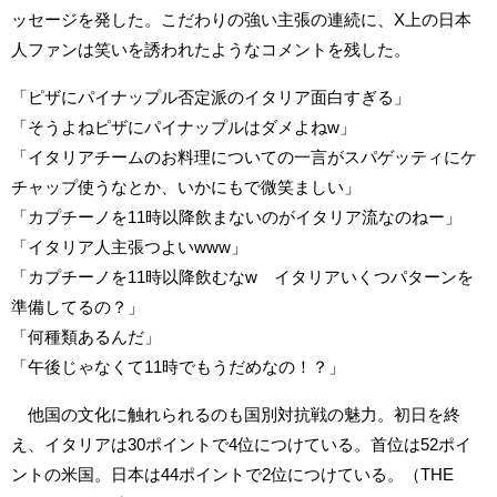
ッセージを発した。こだわりの強い主張の連続に、X上の日本
人ファンは笑いを誘われたようなコメントを残した。
「ピザにパイナップル否定派のイタリア面白すぎる」
「そうよねピザにパイナップルはダメよねw」
「イタリアチームのお料理についての一言がスパゲッティにケ
チャップ使うなとか、いかにもで微笑ましい」
「カプチーノを11時以降飲まないのがイタリア流なのねー」
「イタリア人主張つよいwww」
「カプチーノを11時以降飲むなw イタリアいくつパターンを
準備してるの？」
「何種類あるんだ」
「午後じゃなくて11時でもうだめなの！？」
他国の文化に触れられるのも国別対抗戦の魅力。初日を終
え、イタリアは30ポイントで4位につけている。首位は52ポイ
ントの米国。日本は44ポイントで2位につけている。（THE