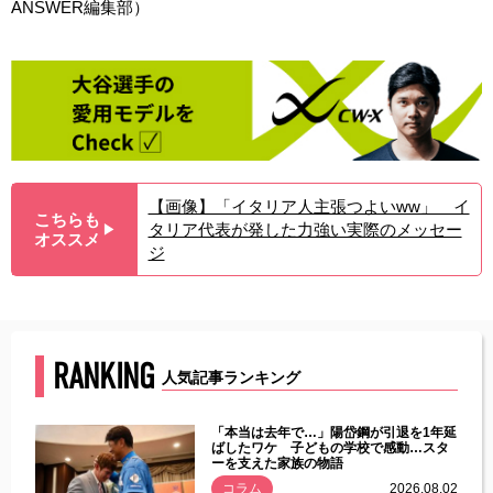
ANSWER編集部）
【画像】「イタリア人主張つよいww」 イ
こちらも
タリア代表が発した力強い実際のメッセー
▶︎
オススメ
ジ
RANKING
人気記事ランキング
じた違
「本当は去年で…」陽岱鋼が引退を1年延
す」永
ばしたワケ 子どもの学校で感動…スタ
ーを支えた家族の物語
.08.01
コラム
2026.08.02