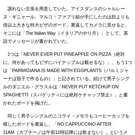
譲れない主張を用意していた。アイスダンスのシャルレー
ヌ・ギニャール、マルコ・ファブリ組が手にしたのは顔よりも
倍以上大きな特大ピザのボード。裏返してカメラに見せると、
そこには「The Italian Way（イタリアのやり方）」として、英
語でメッセージが書かれていた。
1つは「NEVER EVER PUT PINEAPPLE ON PIZZA（絶対
に、何があってもピザにパイナップルは載せるな）」。もう1つ
は「PARMIGIANA IS MADE WITH EGGPLANTS（パルミジャ
ーナは茄子で作るもの）」と記されている。続けて男子シング
ルのダニエル・グラスルは「NEVER PUT KETCHUP ON
SPAGHETTI（スパゲッティには絶対ケチャップ禁止）」と書
かれたボードを掲げた。
同じく男子シングルのニコライ・メモラもコーヒーカップを
模したボードを裏返し、「NO CAPPUCCINO AFTER
11AM（カプチーノは午前11時以降には飲まない）」というメ