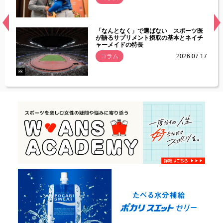
経異常
「なんとなく」で選ばない スポーツ医
づいた
が語るサプリメント摂取の基本とネイチ
ャーメイドの特長
コラム
2026.07.17
.07.21
PR