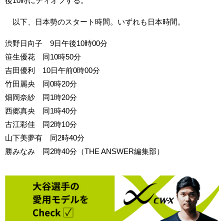
後10時にティオフする。
以下、日本勢のスタート時間。いずれも日本時間。
渋野日向子 9日午後10時00分
笹生優花 同10時50分
吉田優利 10日午前0時00分
竹田麗央 同0時20分
畑岡奈紗 同1時20分
西郷真央 同1時40分
古江彩佳 同2時10分
山下美夢有 同2時40分
勝みなみ 同2時40分（THE ANSWER編集部）