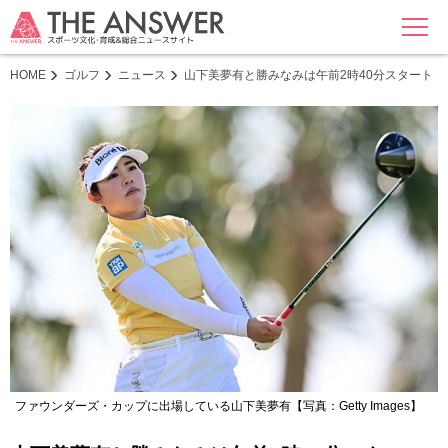
MENU
HOME
ゴルフ
ニュース
山下美夢有と勝みなみは午前2時40分スタート 
ファウンダーズ・カップに出場している山下美夢有【写真：Getty Images】