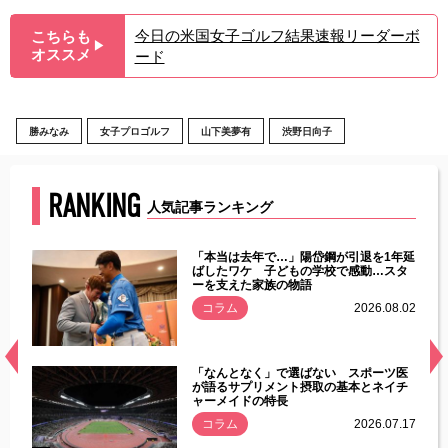
今日の米国女子ゴルフ結果速報リーダーボ
こちらも
▶︎
オススメ
ード
勝みなみ
女子プロゴルフ
山下美夢有
渋野日向子
RANKING
人気記事ランキング
じた違
「本当は去年で…」陽岱鋼が引退を1年延
す」永
ばしたワケ 子どもの学校で感動…スタ
ーを支えた家族の物語
.08.01
コラム
2026.08.02
経異常
「なんとなく」で選ばない スポーツ医
づいた
が語るサプリメント摂取の基本とネイチ
ャーメイドの特長
コラム
2026.07.17
.07.21