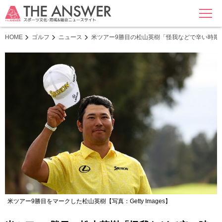
MENU
HOME
ゴルフ
ニュース
米ツアー9勝目の松山英樹「怪我などで辛い時期
米ツアー9勝目をマークした松山英樹【写真：Getty Images】