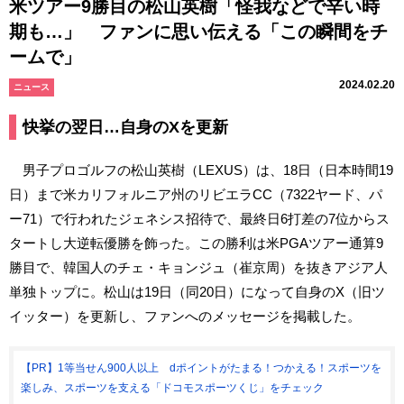
米ツアー9勝目の松山英樹「怪我などで辛い時
期も…」 ファンに思い伝える「この瞬間をチ
ームで」
2024.02.20
ニュース
快挙の翌日…自身のXを更新
男子プロゴルフの松山英樹（LEXUS）は、18日（日本時間19
日）まで米カリフォルニア州のリビエラCC（7322ヤード、パ
ー71）で行われたジェネシス招待で、最終日6打差の7位からス
タートし大逆転優勝を飾った。この勝利は米PGAツアー通算9
勝目で、韓国人のチェ・キョンジュ（崔京周）を抜きアジア人
単独トップに。松山は19日（同20日）になって自身のX（旧ツ
イッター）を更新し、ファンへのメッセージを掲載した。
【PR】1等当せん900人以上 dポイントがたまる！つかえる！スポーツを
楽しみ、スポーツを支える「ドコモスポーツくじ」をチェック