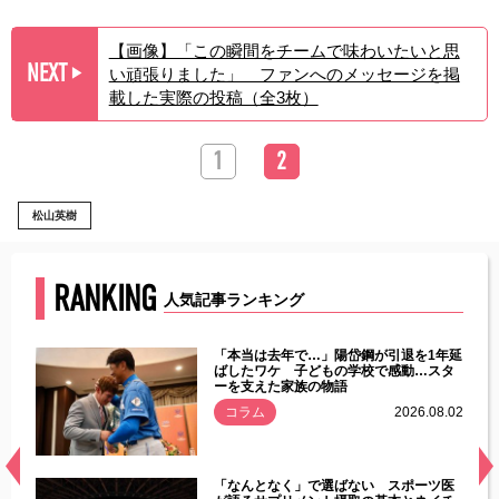
【画像】「この瞬間をチームで味わいたいと思
NEXT
い頑張りました」 ファンへのメッセージを掲
▶︎
載した実際の投稿（全3枚）
1
2
松山英樹
RANKING
人気記事ランキング
じた違
「本当は去年で…」陽岱鋼が引退を1年延
す」永
ばしたワケ 子どもの学校で感動…スタ
ーを支えた家族の物語
.08.01
コラム
2026.08.02
経異常
「なんとなく」で選ばない スポーツ医