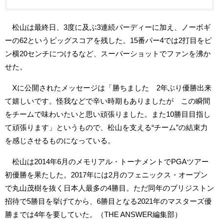
松山は最終日、3度に及ぶ3連続バーディーに加え、ノーボギ
ーの62というビッグスコアを残した。15番パー4では2打目をピ
ン横20センチにつけるなど、スーパーショットでファンを沸か
せた。
Xに公開されたメッセージは「勝ちました 2年ぶり優勝出来
て嬉しいです。怪我などで辛い時期もありましたが この瞬間
をチームで味わいたいと思い頑張りました。また10勝目目指し
て頑張ります」というもので、松山を支える“チーム”の結束力
を感じさせるものになっている。
松山は2014年6月のメモリアル・トーナメントでPGAツアー
初優勝を果たした。2017年には2月のフェニックス・オープン
で丸山茂樹を抜く日本人最多の4勝目。ただ同年のブリジストン
招待で5勝目を挙げてから、6勝目となる2021年のマスターズ優
勝までは4年を要していた。（THE ANSWER編集部）