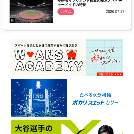
づいた
が語るサプリメント摂取の基本とネイチ
ャーメイドの特長
コラム
2026.07.17
.07.21
PR