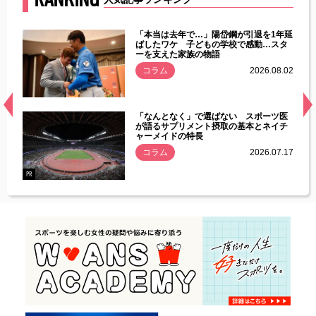
じた違
「本当は去年で…」陽岱鋼が引退を1年延
す」永
ばしたワケ 子どもの学校で感動…スタ
ーを支えた家族の物語
.08.01
コラム
2026.08.02
経異常
「なんとなく」で選ばない スポーツ医
づいた
が語るサプリメント摂取の基本とネイチ
ャーメイドの特長
コラム
2026.07.17
.07.21
PR