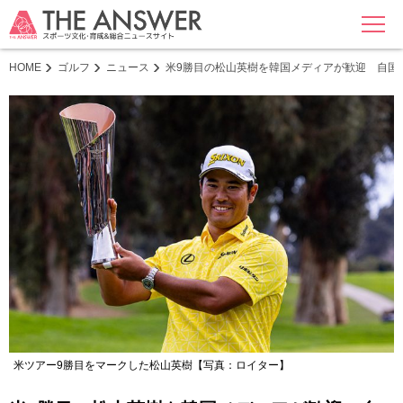
MENU
HOME
ゴルフ
ニュース
米9勝目の松山英樹を韓国メディアが歓迎 自国
米ツアー9勝目をマークした松山英樹【写真：ロイター】