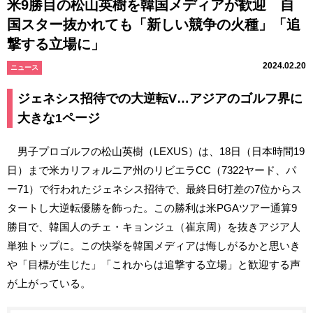
米9勝目の松山英樹を韓国メディアが歓迎 自
国スター抜かれても「新しい競争の火種」「追
撃する立場に」
2024.02.20
ニュース
ジェネシス招待での大逆転V…アジアのゴルフ界に
大きな1ページ
男子プロゴルフの松山英樹（LEXUS）は、18日（日本時間19
日）まで米カリフォルニア州のリビエラCC（7322ヤード、パ
ー71）で行われたジェネシス招待で、最終日6打差の7位からス
タートし大逆転優勝を飾った。この勝利は米PGAツアー通算9
勝目で、韓国人のチェ・キョンジュ（崔京周）を抜きアジア人
単独トップに。この快挙を韓国メディアは悔しがるかと思いき
や「目標が生じた」「これからは追撃する立場」と歓迎する声
が上がっている。