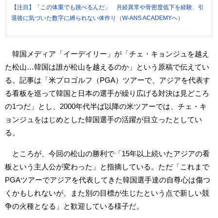
【注目】「この体重でも跳べるんだ」 月経異常や骨密度低下を経験、引
退後に気づいた数字に縛られない体作り（W-ANS ACADEMYへ）
韓国メディア「イーデイリー」が「チェ・キョンジュを越え
た松山…韓国は誰が松山を越えるのか」という原稿で伝えてい
る。記事は「米プロゴルフ（PGA）ツアーで、アジアを代表す
る看板を巡って韓国と日本の選手が繰り広げる対決は見どころ
の1つだ」とし、2000年代半ば以降の米ツアーでは、チェ・キ
ョンジュをはじめとした韓国選手の活躍が目立ったとしてい
る。
ところが、今回の松山の勝利で「15年以上続いたアジアの看
板という主人公が変わった」と指摘している。ただ「これまで
PGAツアーでアジアを代表してきた韓国選手達の自尊心は傷つ
くかもしれないが、また別の目標が生じたという点で新しい競
争の火種となる」と歓迎している様子だ。