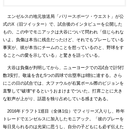
エンゼルスの地元放送局「バリースポーツ・ウエスト」が公
式のX（旧ツイッター）で、試合後のインタビューを公開した
もの。この中でモニアックは大谷について問われ「信じられな
いよ。負傷は本当に残念だったけど、それでもプレーしている
事実が、彼が本当にチームのことを想っているのと、野球をす
ることへの愛を示している」と驚きを語っている。
大谷は負傷が判明してから、ニューヨークでの2試合で計5打
数3安打。敬遠を含む5つの四球で出塁率は8割に達する。さら
にこの日の試合では、大ファウルが右翼ポール際のビジョンを
直撃して“破壊”するというおまけまでついた。打席ごとに大き
な歓声が上がり、話題を独り占めしている感まである。
2016年ドラフト1巡目（全体1位）でフィリーズ入りし、昨年
トレードでエンゼルスに加入したモニアック。「彼のプレーを
毎日見られるのは光栄に思うし、自分の子どもにも必ず伝えた