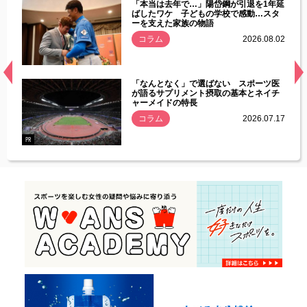
じた違
「本当は去年で…」陽岱鋼が引退を1年延
す」永
ばしたワケ 子どもの学校で感動…スタ
ーを支えた家族の物語
.08.01
コラム
2026.08.02
経異常
「なんとなく」で選ばない スポーツ医
づいた
が語るサプリメント摂取の基本とネイチ
ャーメイドの特長
コラム
2026.07.17
.07.21
PR