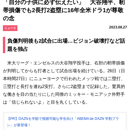
「自分の子供に必ず伝えたい」 大谷翔平、靭
帯損傷でも2長打2盗塁に16年全米ドラ1が尊敬
の念
2023.08.27
ニュース
負傷判明後も2試合に出場…ビジョン破壊打など話
題を独占
米大リーグ・エンゼルスの大谷翔平投手は、右肘の靭帯損傷
が判明してからも打者として試合出場を続けている。26日（日
本時間27日）にニューヨークで行われたメッツ戦では二塁打、
三塁打と長打を連ね2安打。さらに2盗塁まで記録した。驚異的
な働きを目の当たりにした同僚のミッキー・モニアック外野手
は「信じられないよ」と目を丸くしている。
【PR】DAZNを半額で視聴可能な学生向け「ABEMA de DAZN 学割プラ
ン」が新登場！