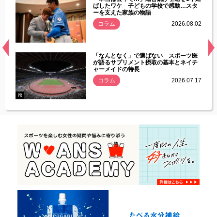
す」永
ばしたワケ 子どもの学校で感動…スタ
ーを支えた家族の物語
.08.01
コラム
2026.08.02
経異常
「なんとなく」で選ばない スポーツ医
づいた
が語るサプリメント摂取の基本とネイチ
ャーメイドの特長
コラム
2026.07.17
.07.21
PR