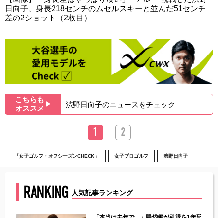
日向子、身長218センチのムセルスキーと並んだ51センチ
差の2ショット（2枚目）
こちらも
渋野日向子のニュースをチェック
▶︎
オススメ
1
2
「女子ゴルフ・オフシーズンCHECK」
女子プロゴルフ
渋野日向子
RANKING
人気記事ランキング
じた違
「本当は去年で…」陽岱鋼が引退を1年延